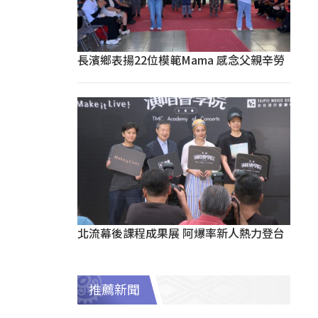
長濱鄉表揚22位模範Mama 感念父親辛勞
北流幕後課程成果展 阿爆率新人熱力登台
推薦新聞