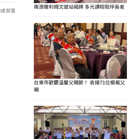
南澳撒利姆文健站揭牌 多元課程陪伴長者
畫成部落
台東市歡慶溫馨父親節！ 表揚71位模範父
親