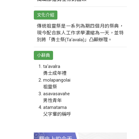
文化介紹
傳統祖靈祭是一系列為期四個月的祭典，
現今配合族人工作求學濃縮為一天，並特
別將「勇士祭(Ta‘avala)」凸顯辦理。
小辭典
ta‘avalra
勇士成年禮
molapangolai
祖靈祭
asavasavahe
男性青年
atamatama
父字輩的稱呼
歷史上的今天