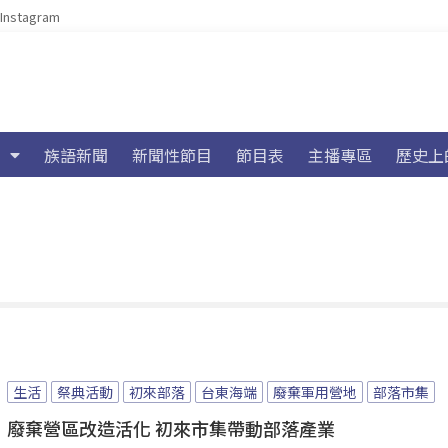
Instagram
族語新聞
新聞性節目
節目表
主播專區
歷史上
生活
祭典活動
初來部落
台東海端
廢棄軍用營地
部落市集
廢棄營區改造活化 初來市集帶動部落產業