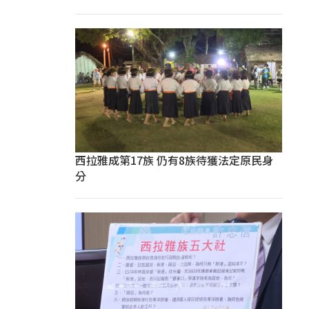
西拉雅成第17族 仍有8族待獲法定原民身
分