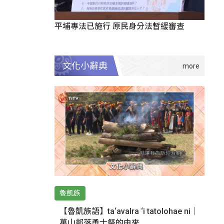
平埔專法已施行 原民身分法暫緩審查
文化小辭典
魯凱族
【魯凱族語】ta‘avalra ‘i tatolohae ni｜
萬山部落勇士祭的由來