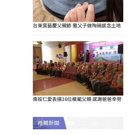
台東窯藝慶父親節 邀父子做陶碗感念土地
南投仁愛表揚16位模範父親 感謝爸爸辛勞
推薦新聞