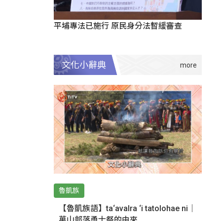
平埔專法已施行 原民身分法暫緩審查
文化小辭典
魯凱族
【魯凱族語】ta‘avalra ‘i tatolohae ni｜
萬山部落勇士祭的由來