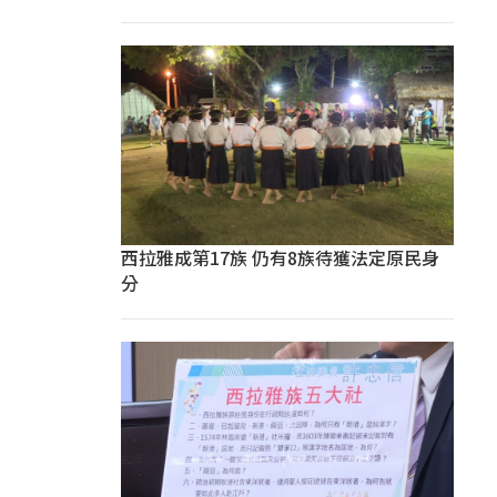
西拉雅成第17族 仍有8族待獲法定原民身
分