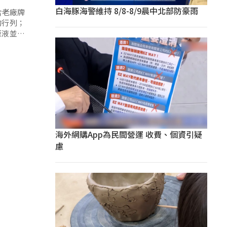
白海豚海警維持 8/8-8/9晨中北部防豪雨
含老廠牌
的行列；
原液並沒
海外網購App為民間營運 收費、個資引疑
慮