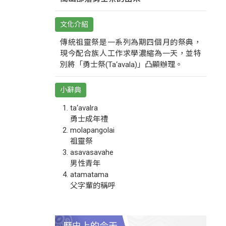
文化介紹
傳統祖靈祭是一系列為期四個月的祭典，
現今配合族人工作求學濃縮為一天，並特
別將「勇士祭(Ta‘avala)」凸顯辦理。
小辭典
ta‘avalra
勇士成年禮
molapangolai
祖靈祭
asavasavahe
男性青年
atamatama
父字輩的稱呼
歷史上的今天