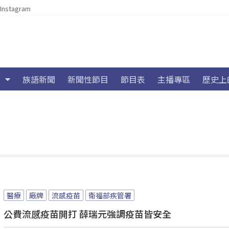
Instagram
族語新聞
新聞性節目
節目表
主播專區
歷史上
醫療
廠牌
流感疫苗
衛福部疾管署
公費流感疫苗開打 薛瑞元強調疫苗皆安全