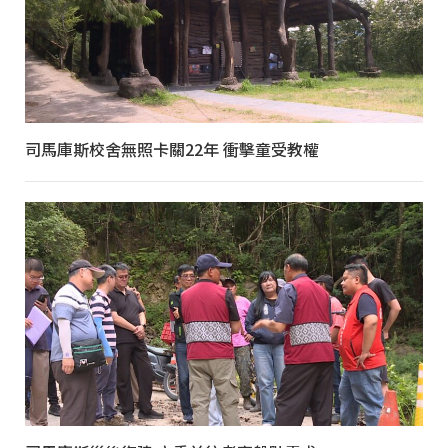
司馬庫斯校舍無照卡關22年 衝擊童受教權