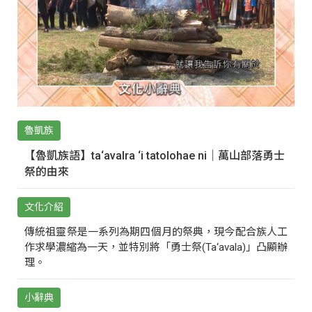
魯凱族
【魯凱族語】ta‘avalra ‘i tatolohae ni｜萬山部落勇士
祭的由來
文化介紹
傳統祖靈祭是一系列為期四個月的祭典，現今配合族人工
作求學濃縮為一天，並特別將「勇士祭(Ta‘avala)」凸顯辦
理。
小辭典