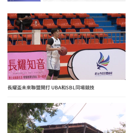
長耀盃未來聯盟開打 UBA和SBL同場競技