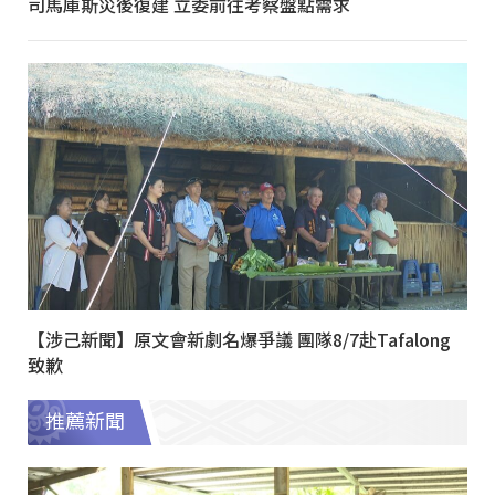
司馬庫斯災後復建 立委前往考察盤點需求
【涉己新聞】原文會新劇名爆爭議 團隊8/7赴Tafalong
致歉
推薦新聞