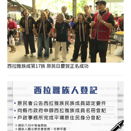
西拉雅族成第17族 原民日慶賀正名成功