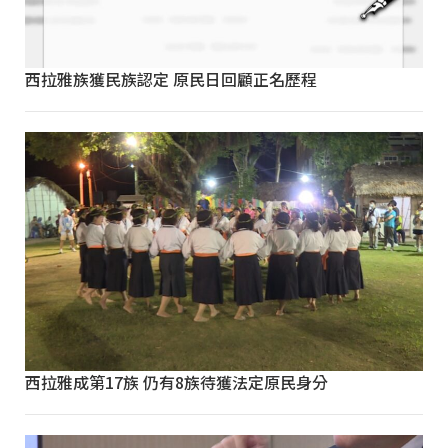
西拉雅族獲民族認定 原民日回顧正名歷程
西拉雅成第17族 仍有8族待獲法定原民身分