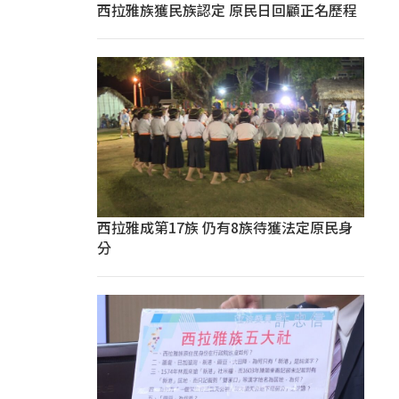
西拉雅族獲民族認定 原民日回顧正名歷程
西拉雅成第17族 仍有8族待獲法定原民身
分