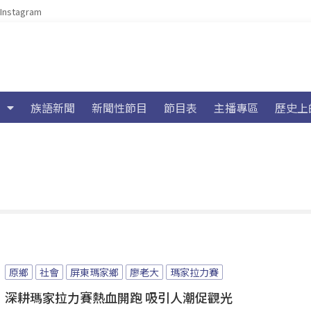
Instagram
族語新聞
新聞性節目
節目表
主播專區
歷史上
原鄉
社會
屏東瑪家鄉
廖老大
瑪家拉力賽
深耕瑪家拉力賽熱血開跑 吸引人潮促觀光