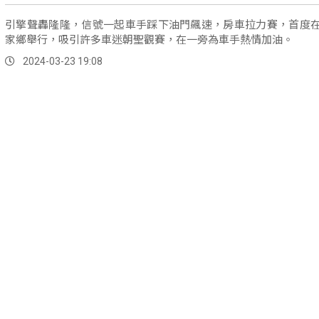
引擎聲轟隆隆，信號一起車手踩下油門飆速，房車拉力賽，首度
家鄉舉行，吸引許多車迷朝聖觀賽，在一旁為車手熱情加油。
2024-03-23 19:08