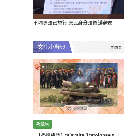
平埔專法已施行 原民身分法暫緩審查
文化小辭典
魯凱族
【魯凱族語】ta‘avalra ‘i tatolohae ni｜