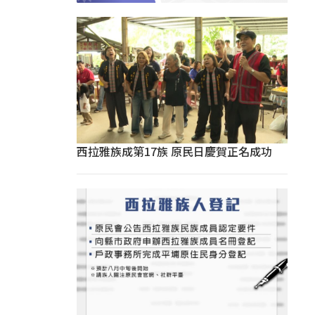
西拉雅族成第17族 原民日慶賀正名成功