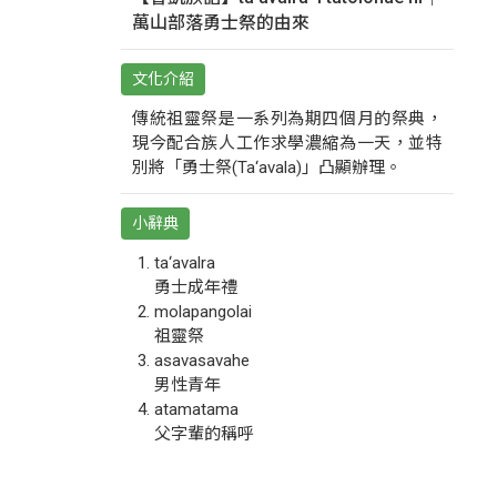
萬山部落勇士祭的由來
文化介紹
傳統祖靈祭是一系列為期四個月的祭典，
現今配合族人工作求學濃縮為一天，並特
別將「勇士祭(Ta‘avala)」凸顯辦理。
小辭典
ta‘avalra
勇士成年禮
molapangolai
祖靈祭
asavasavahe
男性青年
atamatama
父字輩的稱呼