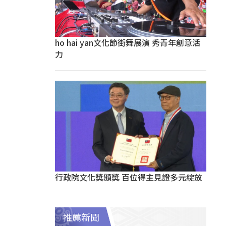
ho hai yan文化節街舞展演 秀青年創意活
力
行政院文化獎頒獎 百位得主見證多元綻放
推薦新聞