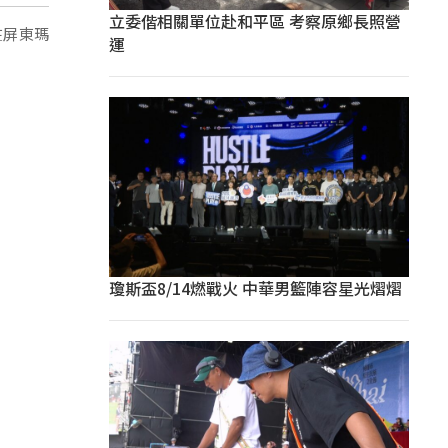
立委偕相關單位赴和平區 考察原鄉長照營
在屏東瑪
運
瓊斯盃8/14燃戰火 中華男籃陣容星光熠熠