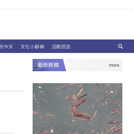
的今天
文化小辭典
活動訊息
最新新聞