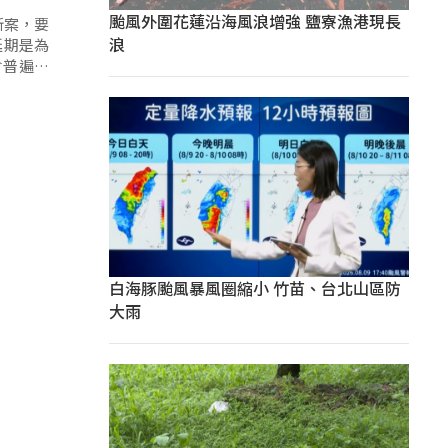
颱風外圍花蓮沿海風浪增強 鹽寮漁港現長
新案，要
浪
延期是為
會普遍期
白海豚颱風暴風圈縮小 竹苗、台北山區防
大雨