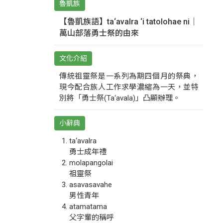
魯凱族
【魯凱族語】ta‘avalra ‘i tatolohae ni｜
萬山部落勇士祭的由來
文化介紹
傳統祖靈祭是一系列為期四個月的祭典，
現今配合族人工作求學濃縮為一天，並特
別將「勇士祭(Ta‘avala)」凸顯辦理。
小辭典
ta‘avalra
勇士成年禮
molapangolai
祖靈祭
asavasavahe
男性青年
atamatama
父字輩的稱呼