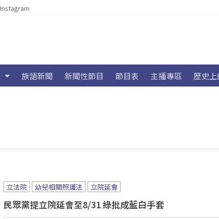
Instagram
族語新聞
新聞性節目
節目表
主播專區
歷史上
立法院
幼兒相關照護法
立院延會
民眾黨提立院延會至8/31 綠批成藍白手套