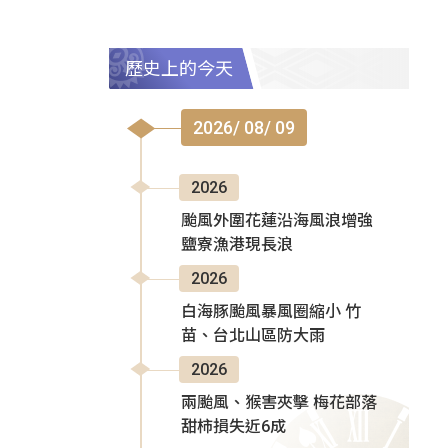
歷史上的今天
2026/ 08/ 09
2026
颱風外圍花蓮沿海風浪增強
鹽寮漁港現長浪
2026
白海豚颱風暴風圈縮小 竹
苗、台北山區防大雨
2026
兩颱風、猴害夾擊 梅花部落
甜柿損失近6成