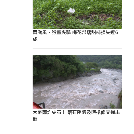
兩颱風、猴害夾擊 梅花部落甜柿損失近6
成
大豪雨炸尖石！ 落石阻路及時搶修交通未
斷