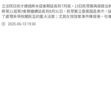
立法院日前才通過將本屆會期延長到7月底，13日民眾黨再度提出
將第11屆第3會期繼續延長到8月31日，民眾黨立委黃國昌表示，
了處理多項攸關民生的重大法案；尤其在愷愷案事件爆發後，社
盼透過修法，實質保障幼兒照護權益。
2025-06-13 19:30