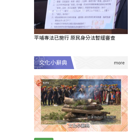
平埔專法已施行 原民身分法暫緩審查
文化小辭典