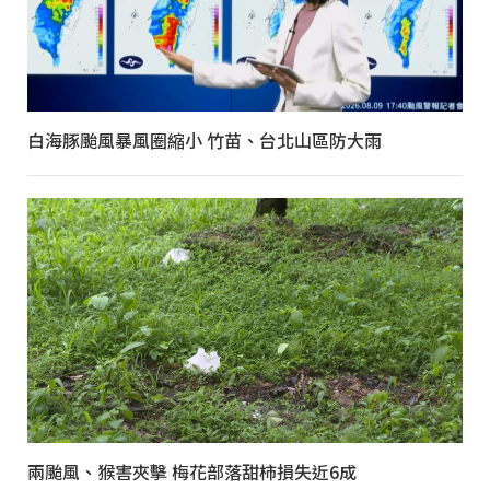
白海豚颱風暴風圈縮小 竹苗、台北山區防大雨
兩颱風、猴害夾擊 梅花部落甜柿損失近6成