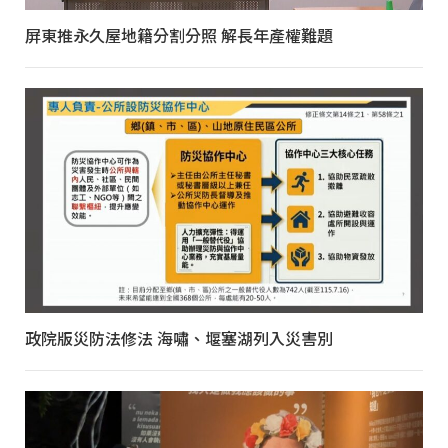
屏東推永久屋地籍分割分照 解長年產權難題
政院版災防法修法 海嘯、堰塞湖列入災害別