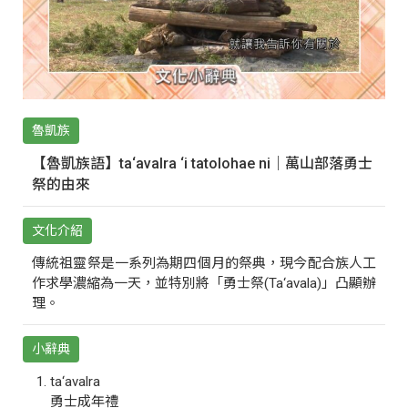
魯凱族
【魯凱族語】ta‘avalra ‘i tatolohae ni｜萬山部落勇士
祭的由來
文化介紹
傳統祖靈祭是一系列為期四個月的祭典，現今配合族人工
作求學濃縮為一天，並特別將「勇士祭(Ta‘avala)」凸顯辦
理。
小辭典
ta‘avalra
勇士成年禮