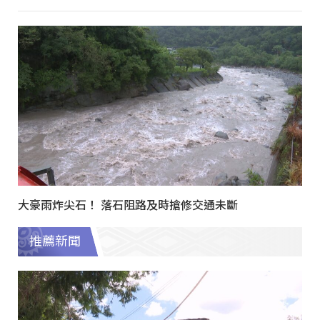
大豪雨炸尖石！ 落石阻路及時搶修交通未斷
推薦新聞