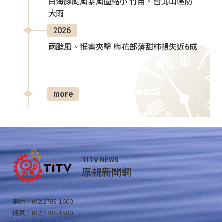
白海豚颱風暴風圈縮小 竹苗、台北山區防
大雨
2026
兩颱風、猴害夾擊 梅花部落甜柿損失近6成
more
TITV NEWS
原視新聞網
電話：(02)2788-1600
傳真：(02)2788-1500