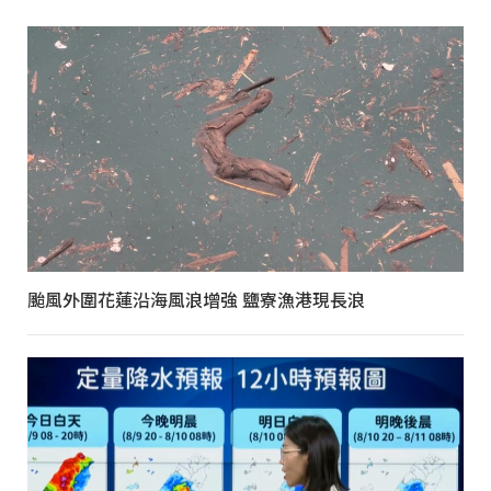
颱風外圍花蓮沿海風浪增強 鹽寮漁港現長浪