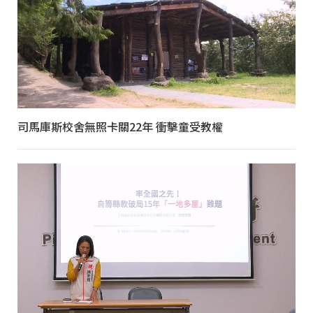
司馬庫斯校舍無照卡關22年 衝擊童受教權