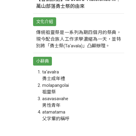
萬山部落勇士祭的由來
文化介紹
傳統祖靈祭是一系列為期四個月的祭典，
現今配合族人工作求學濃縮為一天，並特
別將「勇士祭(Ta‘avala)」凸顯辦理。
小辭典
ta‘avalra
勇士成年禮
molapangolai
祖靈祭
asavasavahe
男性青年
atamatama
父字輩的稱呼