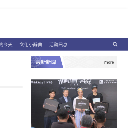
的今天
文化小辭典
活動訊息
最新新聞