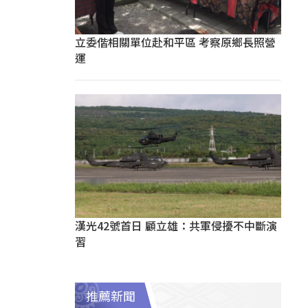
立委偕相關單位赴和平區 考察原鄉長照營
運
漢光42號首日 顧立雄：共軍侵擾不中斷演
習
推薦新聞