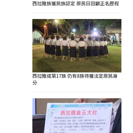
西拉雅族獲民族認定 原民日回顧正名歷程
西拉雅成第17族 仍有8族待獲法定原民身
分