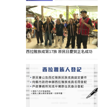
西拉雅族成第17族 原民日慶賀正名成功