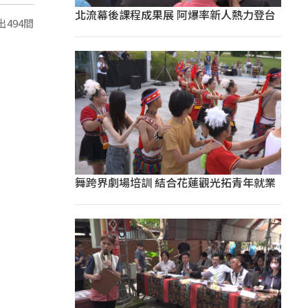
北流幕後課程成果展 阿爆率新人熱力登台
494間
舞跨界劇場培訓 結合花蓮觀光拓青年就業