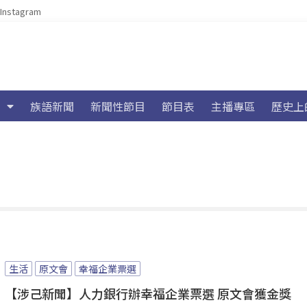
Instagram
族語新聞
新聞性節目
節目表
主播專區
歷史上
生活
原文會
幸福企業票選
【涉己新聞】人力銀行辦幸福企業票選 原文會獲金獎