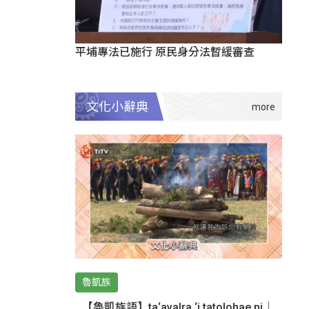
平埔專法已施行 原民身分法暫緩審查
文化小辭典
魯凱族
【魯凱族語】ta‘avalra ‘i tatolohae ni｜