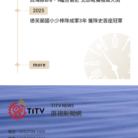
白海豚8/8、9離台最近 北部戒備強風大雨
2025
德芙蘭國小少棒隊成軍3年 獲隊史首座冠軍
more
TITV NEWS
原視新聞網
電話：(02)2788-1600