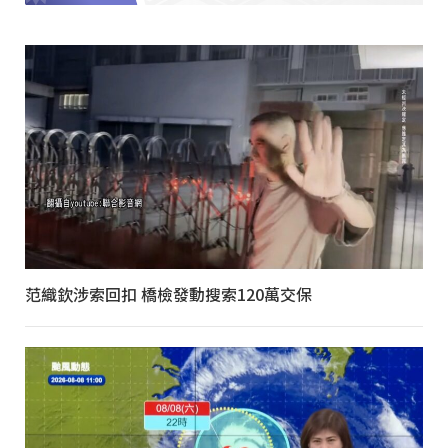
范織欽涉索回扣 橋檢發動搜索120萬交保