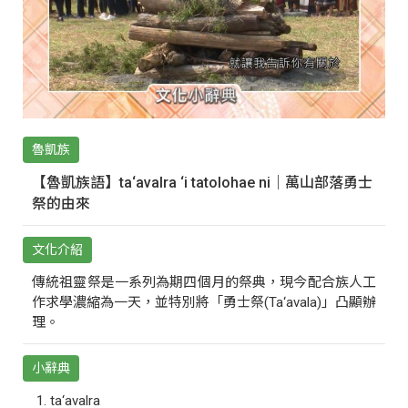
魯凱族
【魯凱族語】ta‘avalra ‘i tatolohae ni｜萬山部落勇士
祭的由來
文化介紹
傳統祖靈祭是一系列為期四個月的祭典，現今配合族人工
作求學濃縮為一天，並特別將「勇士祭(Ta‘avala)」凸顯辦
理。
小辭典
ta‘avalra