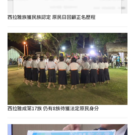
西拉雅族獲民族認定 原民日回顧正名歷程
西拉雅成第17族 仍有8族待獲法定原民身分