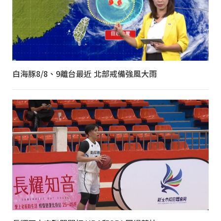
白海豚8/8、9離台最近 北部戒備強風大雨