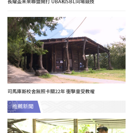
長耀盃未來聯盟開打 UBA和SBL同場競技
司馬庫斯校舍無照卡關22年 衝擊童受教權
推薦新聞