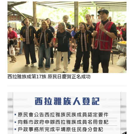
西拉雅族成第17族 原民日慶賀正名成功