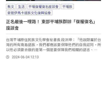
教文
生活
平埔復權復名座談會
平埔族
麥提伊馬卡道族文化復興協會
正名最後一哩路！ 東部平埔族群辦「復權復名」
座談會
台灣平埔原住民族文化學會祕書長 段洪坤：「他說隸屬於台
灣的所有南島語族，我們都應該要保障他們的自我認同，所
以他必須要去做的是第一個是要保障我們相關的語言、文化
認同；第二個是什麼？這是主文，所以我們不要看主文而
2024-06-04 12:13
已，你還看大法官釋憲裡面的理由跟說明。