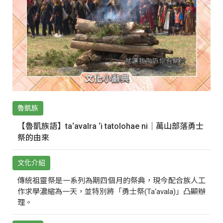
魯凱族
【魯凱族語】ta‘avalra ‘i tatolohae ni｜萬山部落勇士
祭的由來
文化介紹
傳統祖靈祭是一系列為期四個月的祭典，現今配合族人工
作求學濃縮為一天，並特別將「勇士祭(Ta‘avala)」凸顯辦
理。