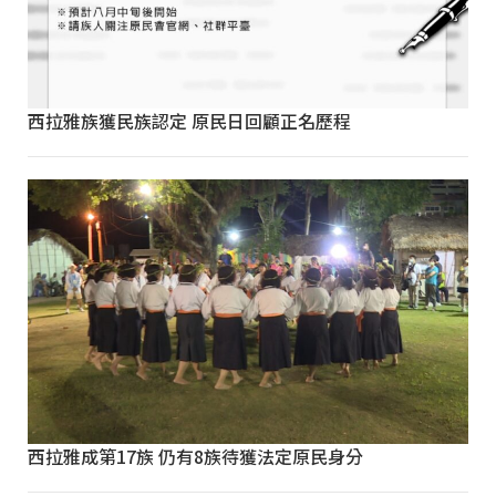
西拉雅族獲民族認定 原民日回顧正名歷程
西拉雅成第17族 仍有8族待獲法定原民身分