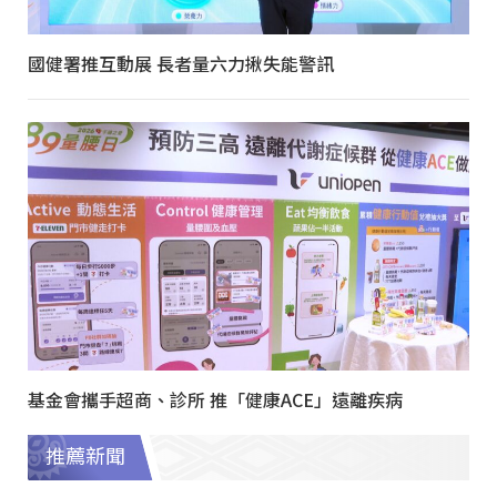
國健署推互動展 長者量六力揪失能警訊
基金會攜手超商、診所 推「健康ACE」遠離疾病
推薦新聞