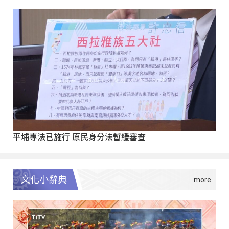
平埔專法已施行 原民身分法暫緩審查
文化小辭典