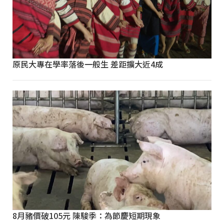
原民大專在學率落後一般生 差距擴大近4成
8月豬價破105元 陳駿季：為節慶短期現象