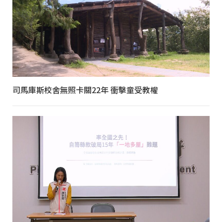
司馬庫斯校舍無照卡關22年 衝擊童受教權