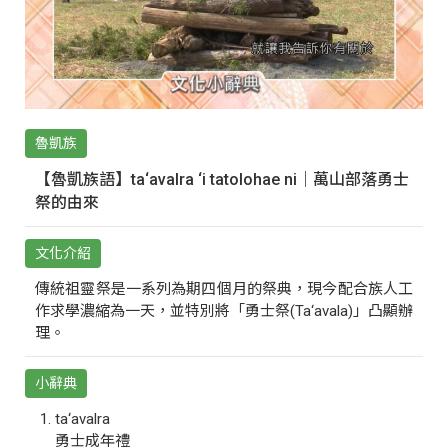
魯凱族
【魯凱族語】ta‘avalra ‘i tatolohae ni｜萬山部落勇士
祭的由來
文化介紹
傳統祖靈祭是一系列為期四個月的祭典，現今配合族人工
作求學濃縮為一天，並特別將「勇士祭(Ta‘avala)」凸顯辦
理。
小辭典
ta‘avalra
勇士成年禮