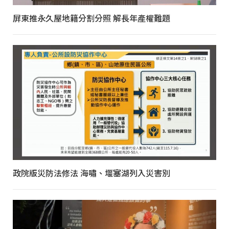
屏東推永久屋地籍分割分照 解長年產權難題
政院版災防法修法 海嘯、堰塞湖列入災害別