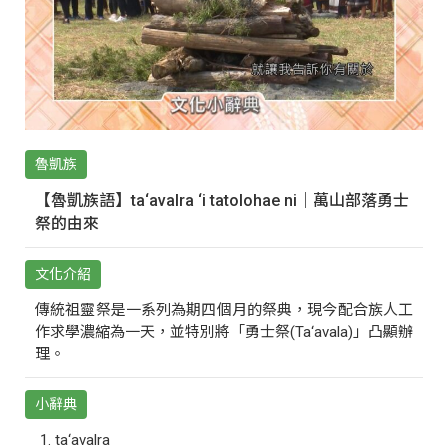
魯凱族
【魯凱族語】ta‘avalra ‘i tatolohae ni｜萬山部落勇士
祭的由來
文化介紹
傳統祖靈祭是一系列為期四個月的祭典，現今配合族人工
作求學濃縮為一天，並特別將「勇士祭(Ta‘avala)」凸顯辦
理。
小辭典
ta‘avalra