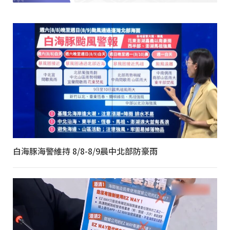
白海豚海警維持 8/8-8/9晨中北部防豪雨