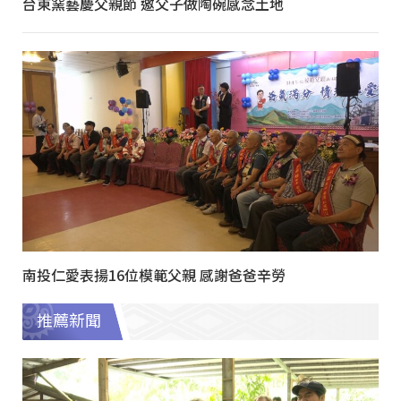
台東窯藝慶父親節 邀父子做陶碗感念土地
南投仁愛表揚16位模範父親 感謝爸爸辛勞
推薦新聞