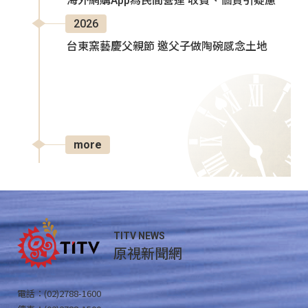
海外網購App為民間營運 收費、個資引疑慮
2026
台東窯藝慶父親節 邀父子做陶碗感念土地
more
TITV NEWS
原視新聞網
電話：(02)2788-1600