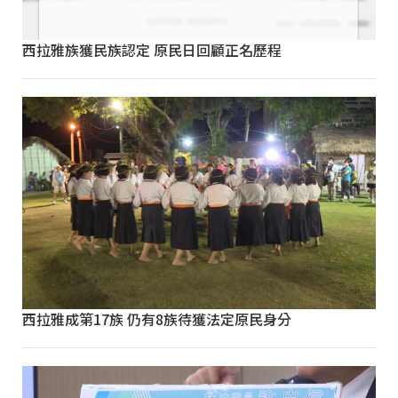
西拉雅族獲民族認定 原民日回顧正名歷程
西拉雅成第17族 仍有8族待獲法定原民身分