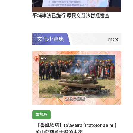
平埔專法已施行 原民身分法暫緩審查
文化小辭典
魯凱族
【魯凱族語】ta‘avalra ‘i tatolohae ni｜
萬山部落勇士祭的由來