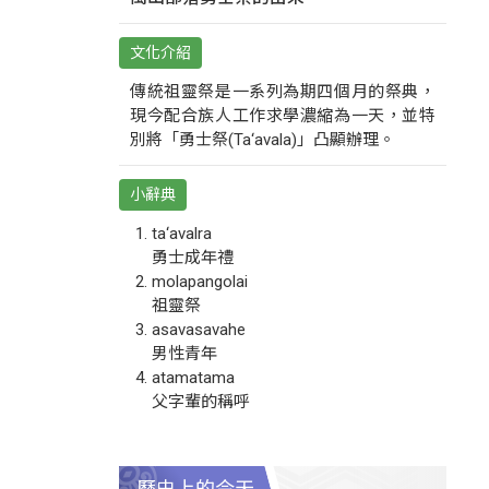
文化介紹
傳統祖靈祭是一系列為期四個月的祭典，
現今配合族人工作求學濃縮為一天，並特
別將「勇士祭(Ta‘avala)」凸顯辦理。
小辭典
ta‘avalra
勇士成年禮
molapangolai
祖靈祭
asavasavahe
男性青年
atamatama
父字輩的稱呼
歷史上的今天