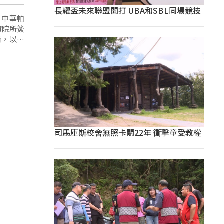
長耀盃未來聯盟開打 UBA和SBL同場競技
，中華帕
療院所簽
備，以具
司馬庫斯校舍無照卡關22年 衝擊童受教權