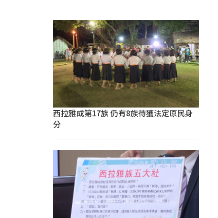
西拉雅成第17族 仍有8族待獲法定原民身
分