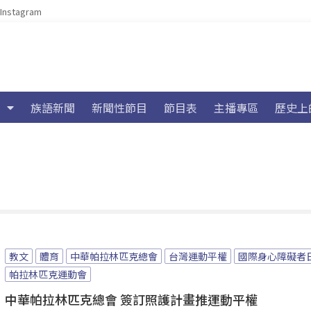
Instagram
族語新聞
新聞性節目
節目表
主播專區
歷史上
教文
體育
中華帕拉林匹克總會
台灣運動平權
國際身心障礙者
帕拉林匹克運動會
中華帕拉林匹克總會 簽訂照護計畫推運動平權