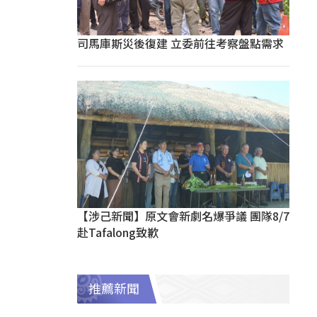
司馬庫斯災後復建 立委前往考察盤點需求
【涉己新聞】原文會新劇名爆爭議 團隊8/7
赴Tafalong致歉
推薦新聞