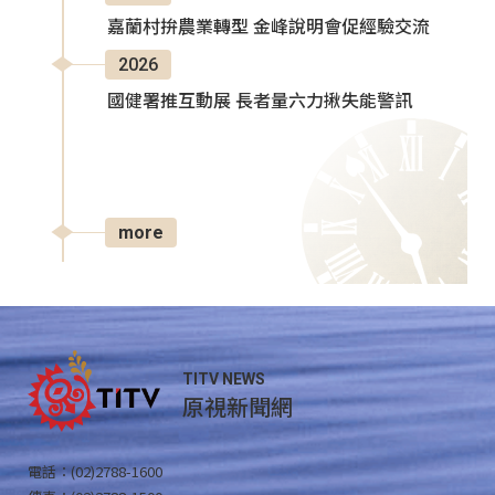
嘉蘭村拚農業轉型 金峰說明會促經驗交流
2026
國健署推互動展 長者量六力揪失能警訊
more
TITV NEWS
原視新聞網
電話：(02)2788-1600