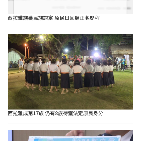
西拉雅族獲民族認定 原民日回顧正名歷程
西拉雅成第17族 仍有8族待獲法定原民身分