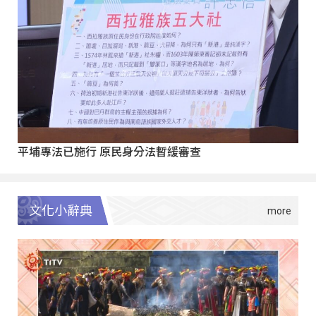
平埔專法已施行 原民身分法暫緩審查
文化小辭典