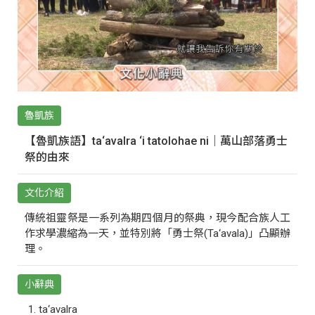
魯凱族
【魯凱族語】ta‘avalra ‘i tatolohae ni｜萬山部落勇士
祭的由來
文化介紹
傳統祖靈祭是一系列為期四個月的祭典，現今配合族人工
作求學濃縮為一天，並特別將「勇士祭(Ta‘avala)」凸顯辦
理。
小辭典
ta‘avalra