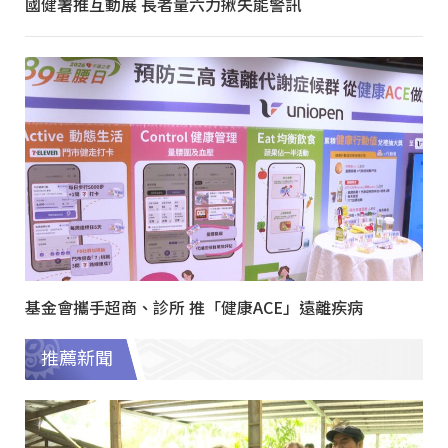
國健署推互動展 長者量六力揪失能警訊
基金會攜手超商、診所 推「健康ACE」遠離疾病
推薦新聞