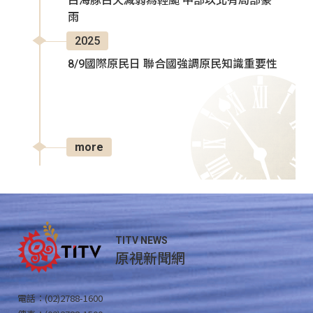
白海豚白天減弱為輕颱 中部以北有局部豪
雨
2025
8/9國際原民日 聯合國強調原民知識重要性
more
TITV NEWS
原視新聞網
電話：(02)2788-1600