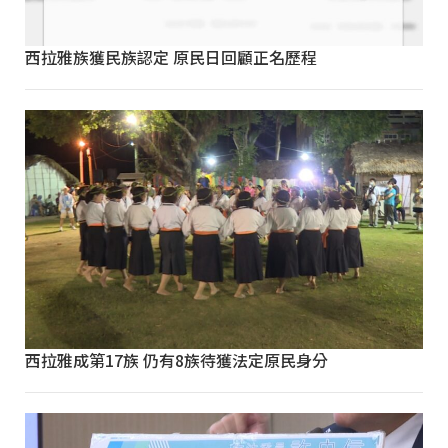
西拉雅族獲民族認定 原民日回顧正名歷程
西拉雅成第17族 仍有8族待獲法定原民身分