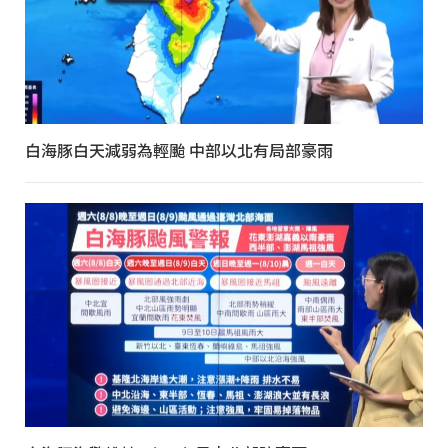
白海豚白天減弱為輕颱 中部以北有局部豪雨