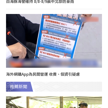
白海豚海警維持 8/8-8/9晨中北部防豪雨
海外網購App為民間營運 收費、個資引疑慮
推薦新聞