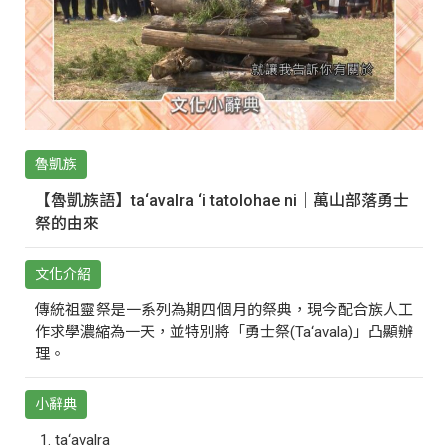
魯凱族
【魯凱族語】ta‘avalra ‘i tatolohae ni｜萬山部落勇士
祭的由來
文化介紹
傳統祖靈祭是一系列為期四個月的祭典，現今配合族人工
作求學濃縮為一天，並特別將「勇士祭(Ta‘avala)」凸顯辦
理。
小辭典
ta‘avalra