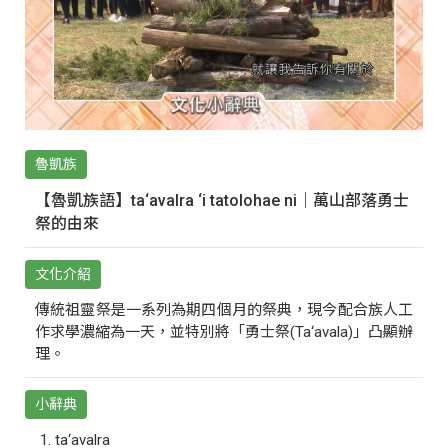
魯凱族
【魯凱族語】ta‘avalra ‘i tatolohae ni｜萬山部落勇士
祭的由來
文化介紹
傳統祖靈祭是一系列為期四個月的祭典，現今配合族人工
作求學濃縮為一天，並特別將「勇士祭(Ta‘avala)」凸顯辦
理。
小辭典
ta‘avalra