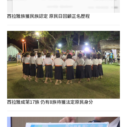
西拉雅族獲民族認定 原民日回顧正名歷程
西拉雅成第17族 仍有8族待獲法定原民身分