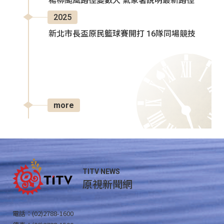
楊柳颱風路徑變數大 氣象署說明最新路徑
2025
新北市長盃原民籃球賽開打 16隊同場競技
more
TITV NEWS
原視新聞網
電話：(02)2788-1600