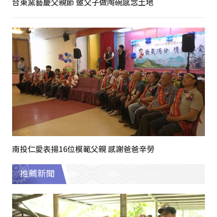
台東窯藝慶父親節 邀父子做陶碗感念土地
南投仁愛表揚16位模範父親 感謝爸爸辛勞
推薦新聞