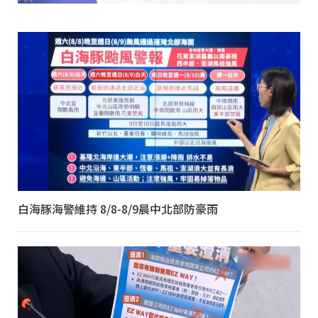
白海豚海警維持 8/8-8/9晨中北部防豪雨