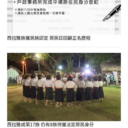
西拉雅族獲民族認定 原民日回顧正名歷程
西拉雅成第17族 仍有8族待獲法定原民身分