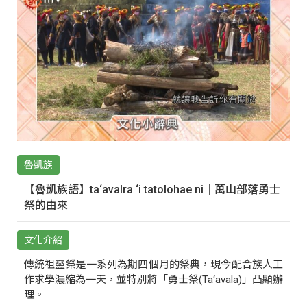
魯凱族
【魯凱族語】ta‘avalra ‘i tatolohae ni｜萬山部落勇士
祭的由來
文化介紹
傳統祖靈祭是一系列為期四個月的祭典，現今配合族人工
作求學濃縮為一天，並特別將「勇士祭(Ta‘avala)」凸顯辦
理。