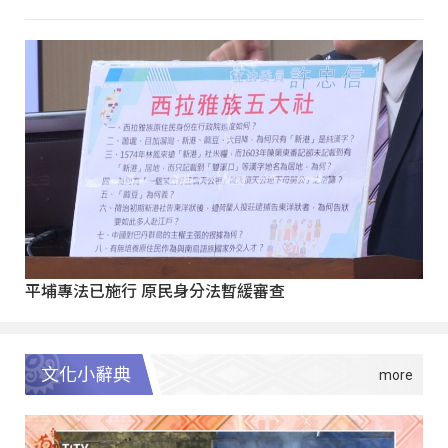
平埔專法已施行 原民身分法暫緩審查
文化小辭典