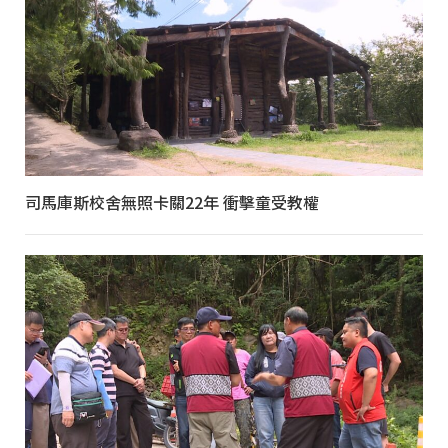
司馬庫斯校舍無照卡關22年 衝擊童受教權