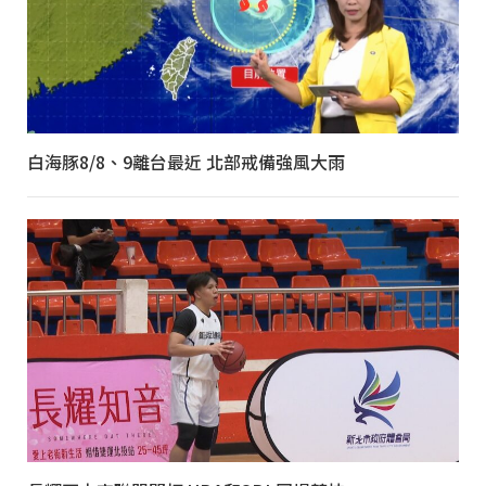
白海豚8/8、9離台最近 北部戒備強風大雨