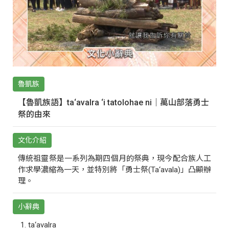
魯凱族
【魯凱族語】ta‘avalra ‘i tatolohae ni｜萬山部落勇士
祭的由來
文化介紹
傳統祖靈祭是一系列為期四個月的祭典，現今配合族人工
作求學濃縮為一天，並特別將「勇士祭(Ta‘avala)」凸顯辦
理。
小辭典
ta‘avalra