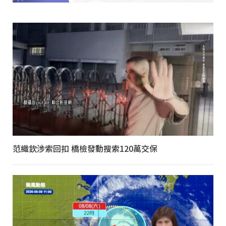
范織欽涉索回扣 橋檢發動搜索120萬交保