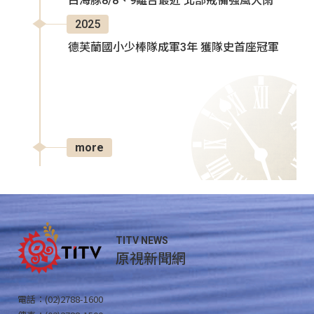
白海豚8/8、9離台最近 北部戒備強風大雨
2025
德芙蘭國小少棒隊成軍3年 獲隊史首座冠軍
more
TITV NEWS
原視新聞網
電話：(02)2788-1600