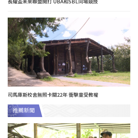
長耀盃未來聯盟開打 UBA和SBL同場競技
司馬庫斯校舍無照卡關22年 衝擊童受教權
推薦新聞