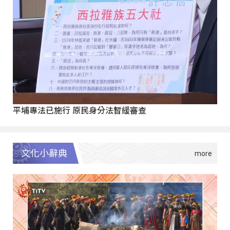
平埔專法已施行 原民身分法暫緩審查
文化小辭典