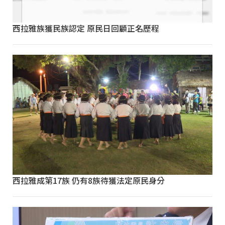
西拉雅族獲民族認定 原民日回顧正名歷程
西拉雅成第17族 仍有8族待獲法定原民身分