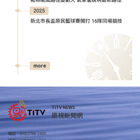
楊柳颱風路徑變數大 氣象署說明最新路徑
2025
新北市長盃原民籃球賽開打 16隊同場競技
more
TITV NEWS
原視新聞網
電話：(02)2788-1600