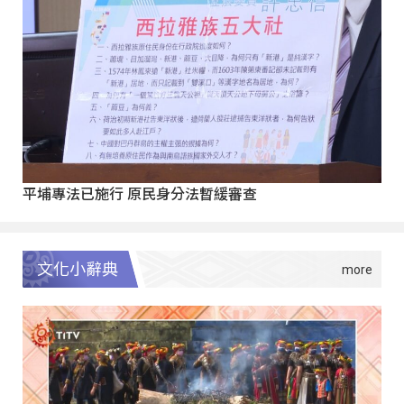
平埔專法已施行 原民身分法暫緩審查
文化小辭典