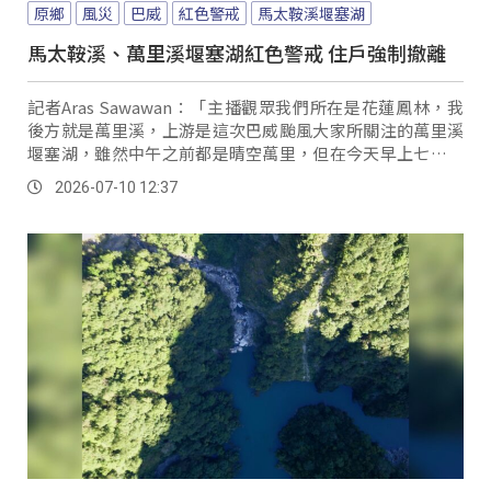
原鄉
風災
巴威
紅色警戒
馬太鞍溪堰塞湖
馬太鞍溪、萬里溪堰塞湖紅色警戒 住戶強制撤離
記者Aras Sawawan：「主播觀眾我們所在是花蓮鳳林，我
後方就是萬里溪，上游是這次巴威颱風大家所關注的萬里溪
堰塞湖，雖然中午之前都是晴空萬里，但在今天早上七點左
右，中央也針對萬里溪、馬太鞍溪兩處堰塞湖發布紅色警
2026-07-10 12:37
戒，也因此我後方的萬里橋進行管制，車輛只能行駛內側
道，會再關注水位狀況評估是否封橋。