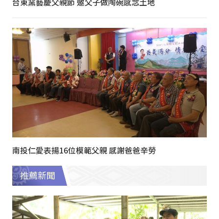
台東窯藝慶父親節 邀父子做陶碗感念土地
南投仁愛表揚16位模範父親 感謝爸爸辛勞
推薦新聞