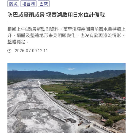
防災
堰塞湖
巴威
防巴威豪雨威脅 堰塞湖啟用日水位計備戰
根據上午8點最新監測資料，萬里溪堰塞湖目前蓄水量持續上
升，壩體及整體地形未見明顯變化，也沒有發現滲流情形，
整體穩定。
2026-07-09 12:11