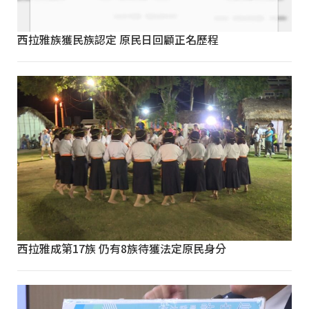
西拉雅族獲民族認定 原民日回顧正名歷程
西拉雅成第17族 仍有8族待獲法定原民身分