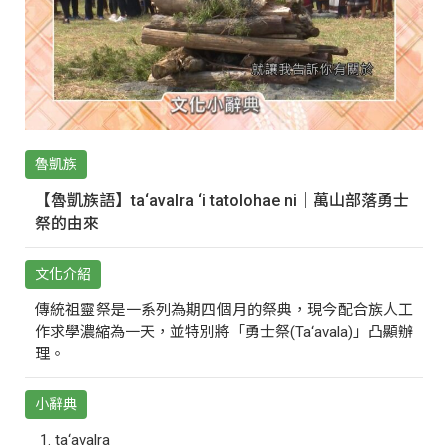
魯凱族
【魯凱族語】ta‘avalra ‘i tatolohae ni｜萬山部落勇士
祭的由來
文化介紹
傳統祖靈祭是一系列為期四個月的祭典，現今配合族人工
作求學濃縮為一天，並特別將「勇士祭(Ta‘avala)」凸顯辦
理。
小辭典
ta‘avalra