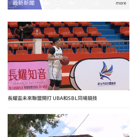
最新新聞
長耀盃未來聯盟開打 UBA和SBL同場競技