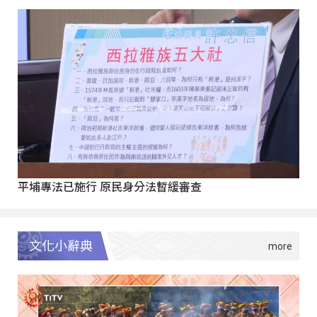
平埔專法已施行 原民身分法暫緩審查
文化小辭典