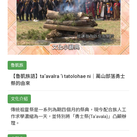
魯凱族
【魯凱族語】ta‘avalra ‘i tatolohae ni｜萬山部落勇士
祭的由來
文化介紹
傳統祖靈祭是一系列為期四個月的祭典，現今配合族人工
作求學濃縮為一天，並特別將「勇士祭(Ta‘avala)」凸顯辦
理。