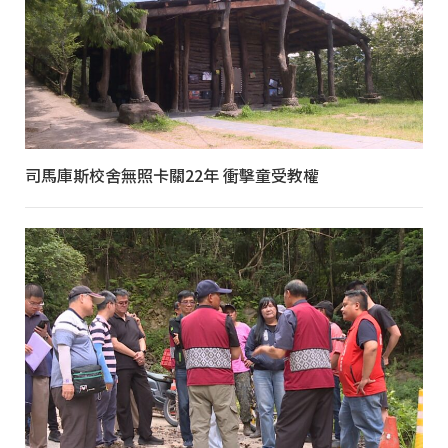
司馬庫斯校舍無照卡關22年 衝擊童受教權