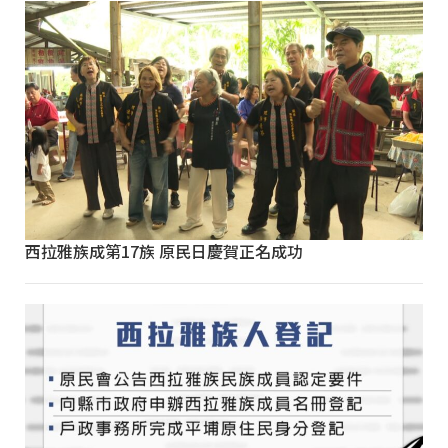
西拉雅族成第17族 原民日慶賀正名成功