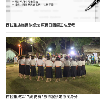
西拉雅族獲民族認定 原民日回顧正名歷程
西拉雅成第17族 仍有8族待獲法定原民身分