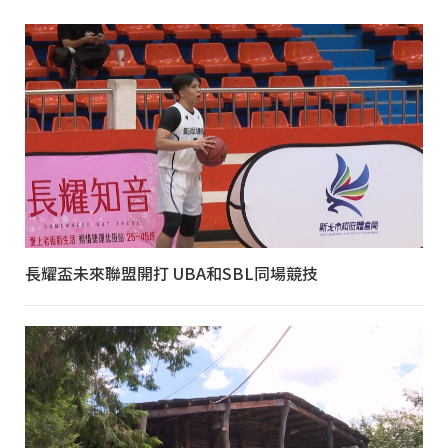
長耀盃未來聯盟開打 UBA和SBL同場競技