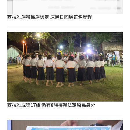
西拉雅族獲民族認定 原民日回顧正名歷程
西拉雅成第17族 仍有8族待獲法定原民身分