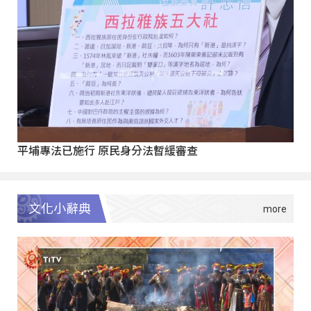
平埔專法已施行 原民身分法暫緩審查
文化小辭典