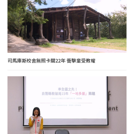
司馬庫斯校舍無照卡關22年 衝擊童受教權