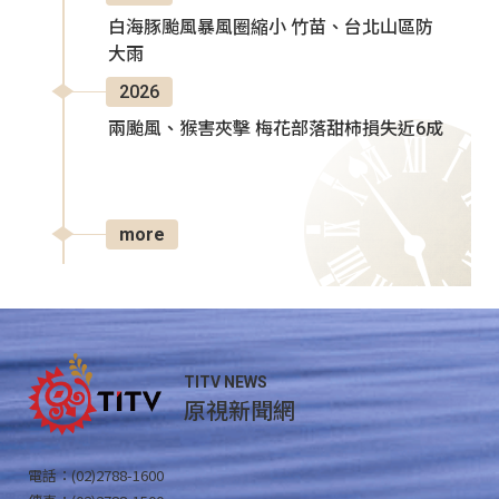
白海豚颱風暴風圈縮小 竹苗、台北山區防
大雨
2026
兩颱風、猴害夾擊 梅花部落甜柿損失近6成
more
TITV NEWS
原視新聞網
電話：(02)2788-1600