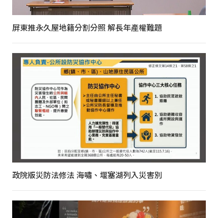
屏東推永久屋地籍分割分照 解長年產權難題
政院版災防法修法 海嘯、堰塞湖列入災害別