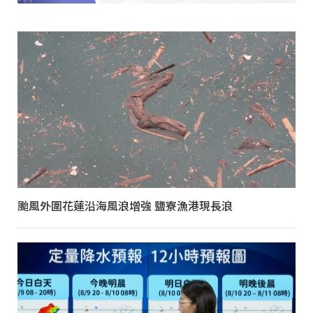
颱風外圍花蓮沿海風浪增強 鹽寮漁港現長浪