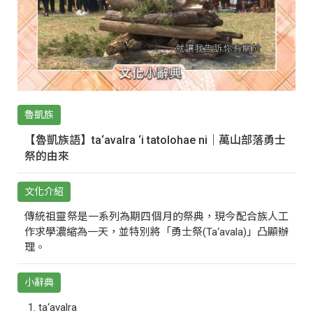
魯凱族
【魯凱族語】ta‘avalra ‘i tatolohae ni｜萬山部落勇士
祭的由來
文化介紹
傳統祖靈祭是一系列為期四個月的祭典，現今配合族人工
作求學濃縮為一天，並特別將「勇士祭(Ta‘avala)」凸顯辦
理。
小辭典
ta‘avalra