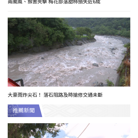
兩颱風、猴害夾擊 梅花部落甜柿損失近6成
大豪雨炸尖石！ 落石阻路及時搶修交通未斷
推薦新聞