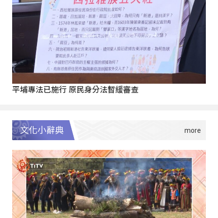
平埔專法已施行 原民身分法暫緩審查
文化小辭典