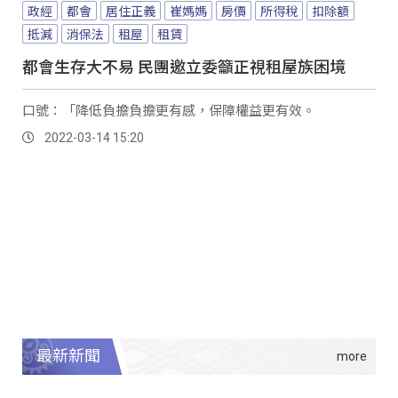
政經
都會
居住正義
崔媽媽
房價
所得稅
扣除額
抵減
消保法
租屋
租賃
都會生存大不易 民團邀立委籲正視租屋族困境
口號：「降低負擔負擔更有感，保障權益更有效。
2022-03-14 15:20
最新新聞