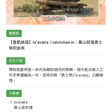
魯凱族
【魯凱族語】ta‘avalra ‘i tatolohae ni｜萬山部落勇士
祭的由來
文化介紹
傳統祖靈祭是一系列為期四個月的祭典，現今配合族人工
作求學濃縮為一天，並特別將「勇士祭(Ta‘avala)」凸顯辦
理。
小辭典
ta‘avalra
勇士成年禮