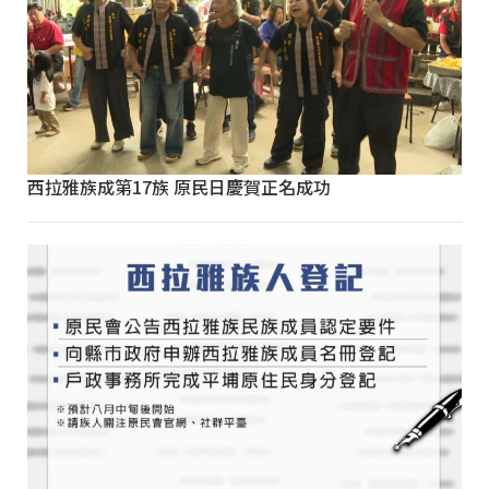
西拉雅族成第17族 原民日慶賀正名成功