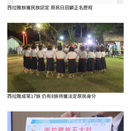
西拉雅族獲民族認定 原民日回顧正名歷程
西拉雅成第17族 仍有8族待獲法定原民身分