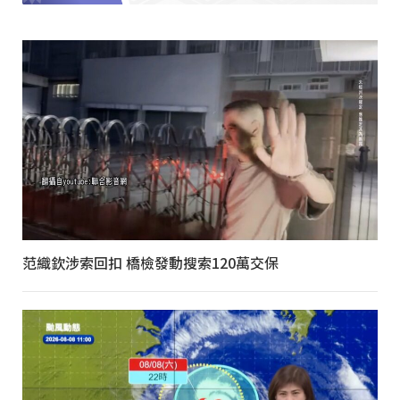
范織欽涉索回扣 橋檢發動搜索120萬交保