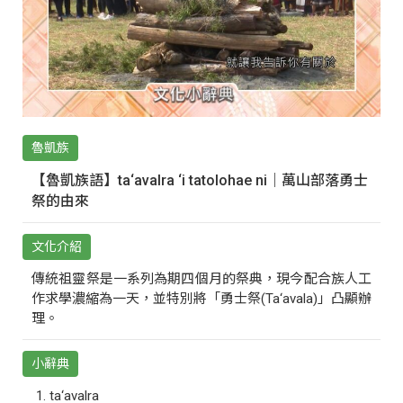
魯凱族
【魯凱族語】ta‘avalra ‘i tatolohae ni｜萬山部落勇士
祭的由來
文化介紹
傳統祖靈祭是一系列為期四個月的祭典，現今配合族人工
作求學濃縮為一天，並特別將「勇士祭(Ta‘avala)」凸顯辦
理。
小辭典
ta‘avalra