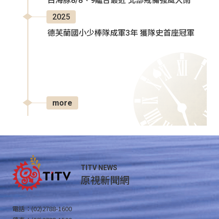
白海豚8/8、9離台最近 北部戒備強風大雨
2025
德芙蘭國小少棒隊成軍3年 獲隊史首座冠軍
more
TITV NEWS
原視新聞網
電話：(02)2788-1600