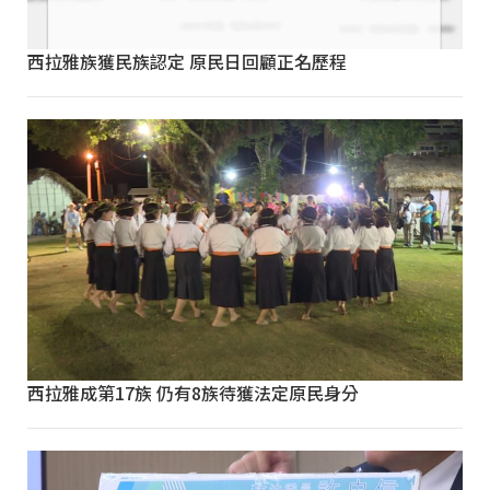
西拉雅族獲民族認定 原民日回顧正名歷程
西拉雅成第17族 仍有8族待獲法定原民身分