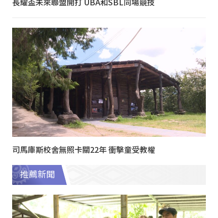
長耀盃未來聯盟開打 UBA和SBL同場競技
司馬庫斯校舍無照卡關22年 衝擊童受教權
推薦新聞