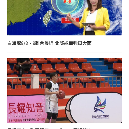
白海豚8/8、9離台最近 北部戒備強風大雨