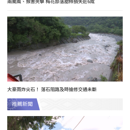
兩颱風、猴害夾擊 梅花部落甜柿損失近6成
大豪雨炸尖石！ 落石阻路及時搶修交通未斷
推薦新聞