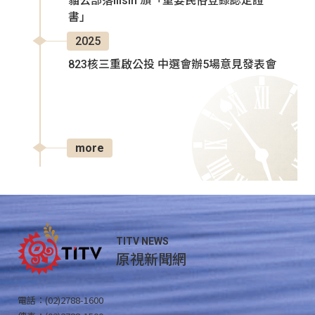
貓公部落Ilisin 頒「重要民俗登錄認定證
書」
2025
823核三重啟公投 中選會辦5場意見發表會
more
TITV NEWS
原視新聞網
電話：(02)2788-1600