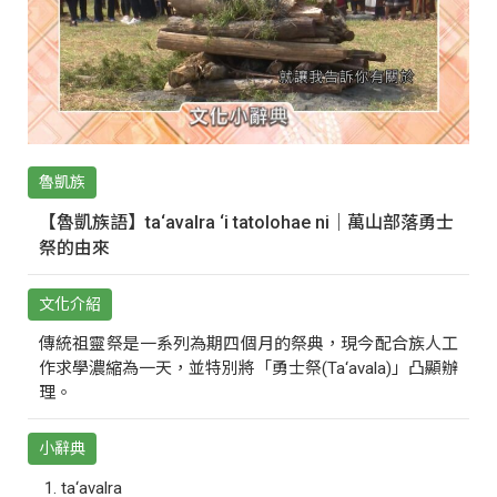
魯凱族
【魯凱族語】ta‘avalra ‘i tatolohae ni｜萬山部落勇士
祭的由來
文化介紹
傳統祖靈祭是一系列為期四個月的祭典，現今配合族人工
作求學濃縮為一天，並特別將「勇士祭(Ta‘avala)」凸顯辦
理。
小辭典
ta‘avalra