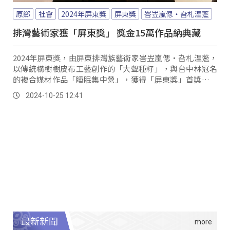
原鄉
社會
2024年屏東獎
屏東獎
峇岦嵐偲・旮札涅蘫
排灣藝術家獲「屏東獎」 獎金15萬作品納典藏
2024年屏東獎，由屏東排灣族藝術家峇岦嵐偲・旮札涅蘫，
以傳統構樹樹皮布工藝創作的「大聲種籽」，與台中林冠名
的複合媒材作品「睡眠集中營」，獲得「屏東獎」首獎，各
獲頒15萬元獎金，作品由屏東縣政府典藏。
2024-10-25 12:41
最新新聞