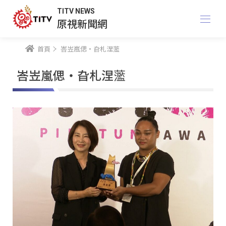
TITV NEWS
原視新聞網
首頁
峇岦嵐偲・旮札涅蘫
峇岦嵐偲・旮札涅蘫