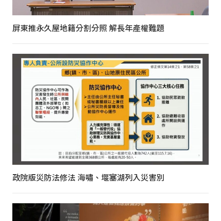
屏東推永久屋地籍分割分照 解長年產權難題
政院版災防法修法 海嘯、堰塞湖列入災害別