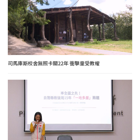
司馬庫斯校舍無照卡關22年 衝擊童受教權