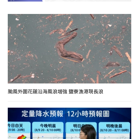
颱風外圍花蓮沿海風浪增強 鹽寮漁港現長浪