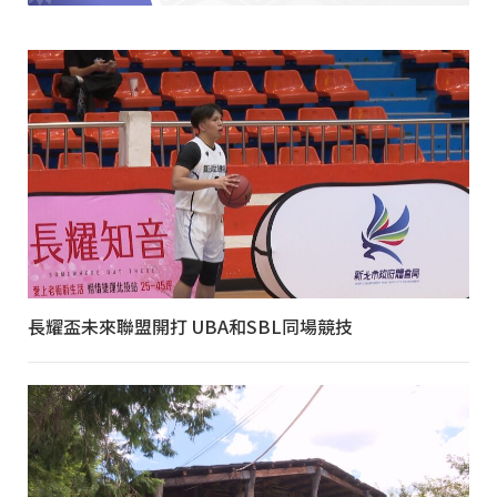
長耀盃未來聯盟開打 UBA和SBL同場競技