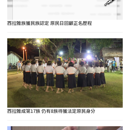
西拉雅族獲民族認定 原民日回顧正名歷程
西拉雅成第17族 仍有8族待獲法定原民身分