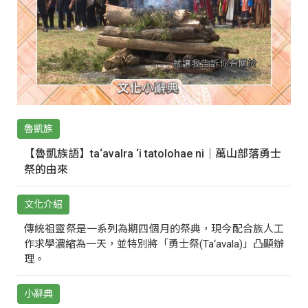
魯凱族
【魯凱族語】ta‘avalra ‘i tatolohae ni｜萬山部落勇士
祭的由來
文化介紹
傳統祖靈祭是一系列為期四個月的祭典，現今配合族人工
作求學濃縮為一天，並特別將「勇士祭(Ta‘avala)」凸顯辦
理。
小辭典