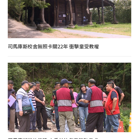
司馬庫斯校舍無照卡關22年 衝擊童受教權