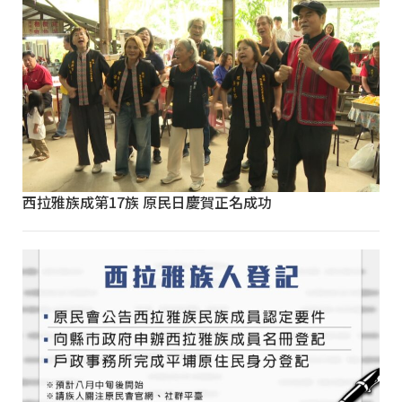
西拉雅族成第17族 原民日慶賀正名成功