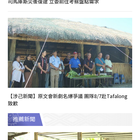
司馬庫斯災後復建 立委前往考察盤點需求
【涉己新聞】原文會新劇名爆爭議 團隊8/7赴Tafalong
致歉
推薦新聞