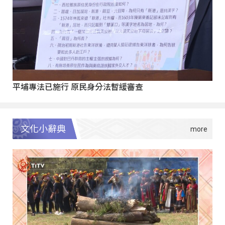
平埔專法已施行 原民身分法暫緩審查
文化小辭典