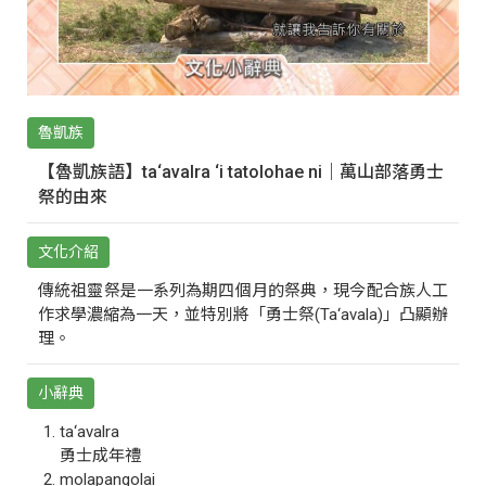
魯凱族
【魯凱族語】ta‘avalra ‘i tatolohae ni｜萬山部落勇士
祭的由來
文化介紹
傳統祖靈祭是一系列為期四個月的祭典，現今配合族人工
作求學濃縮為一天，並特別將「勇士祭(Ta‘avala)」凸顯辦
理。
小辭典
ta‘avalra
勇士成年禮
molapangolai