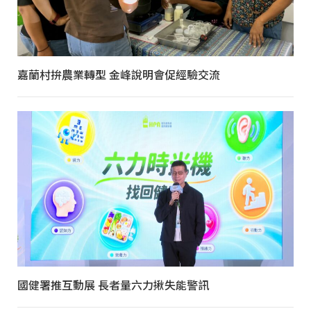
嘉蘭村拚農業轉型 金峰說明會促經驗交流
國健署推互動展 長者量六力揪失能警訊