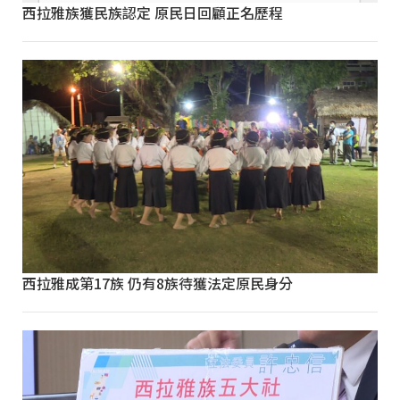
西拉雅族獲民族認定 原民日回顧正名歷程
西拉雅成第17族 仍有8族待獲法定原民身分