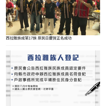
西拉雅族成第17族 原民日慶賀正名成功