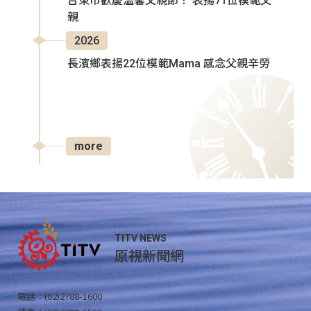
台東市歡慶溫馨父親節！ 表揚71位模範父
親
2026
長濱鄉表揚22位模範Mama 感念父親辛勞
more
TITV NEWS
原視新聞網
電話：(02)2788-1600