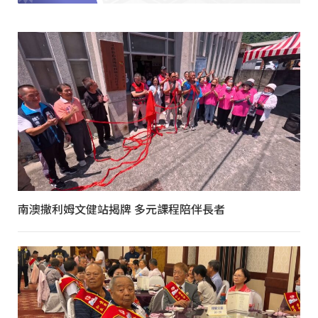
南澳撒利姆文健站揭牌 多元課程陪伴長者