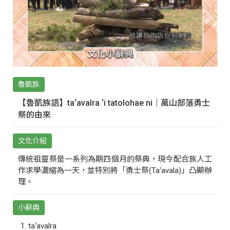
魯凱族
【魯凱族語】ta‘avalra ‘i tatolohae ni｜萬山部落勇士
祭的由來
文化介紹
傳統祖靈祭是一系列為期四個月的祭典，現今配合族人工
作求學濃縮為一天，並特別將「勇士祭(Ta‘avala)」凸顯辦
理。
小辭典
ta‘avalra