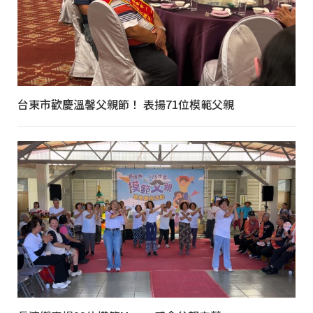
台東市歡慶溫馨父親節！ 表揚71位模範父親