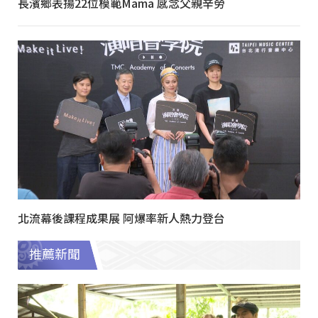
長濱鄉表揚22位模範Mama 感念父親辛勞
北流幕後課程成果展 阿爆率新人熱力登台
推薦新聞