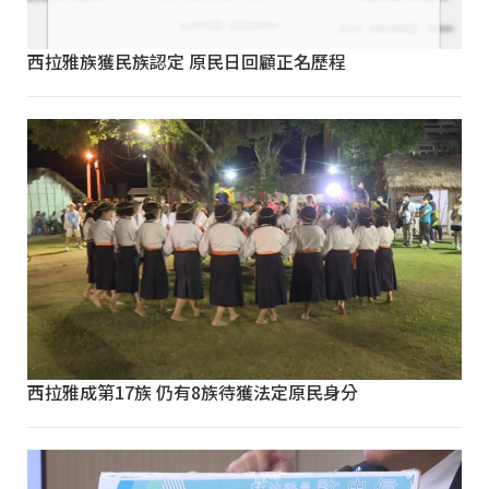
西拉雅族獲民族認定 原民日回顧正名歷程
西拉雅成第17族 仍有8族待獲法定原民身分