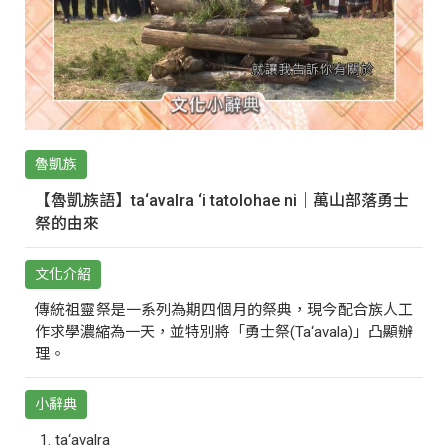
魯凱族
【魯凱族語】ta‘avalra ‘i tatolohae ni｜萬山部落勇士
祭的由來
文化介紹
傳統祖靈祭是一系列為期四個月的祭典，現今配合族人工
作求學濃縮為一天，並特別將「勇士祭(Ta‘avala)」凸顯辦
理。
小辭典
ta‘avalra