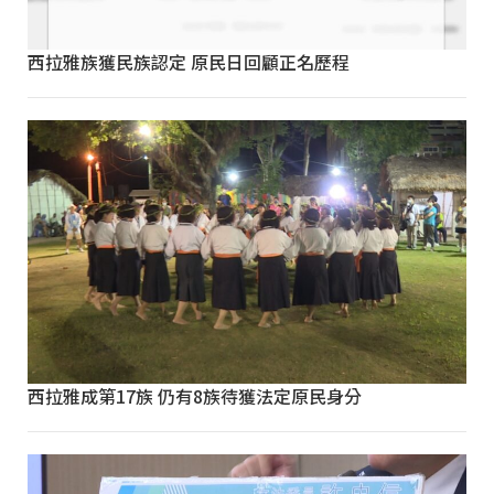
西拉雅族獲民族認定 原民日回顧正名歷程
西拉雅成第17族 仍有8族待獲法定原民身分