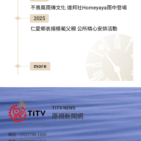
不畏風雨傳文化 達邦社Homeyaya雨中登場
2025
仁愛鄉表揚模範父親 公所精心安排活動
more
TITV NEWS
原視新聞網
電話：(02)2788-1600