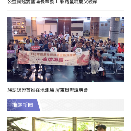
公益團邀愛國浦長輩義工 彩繪蛋糕慶父親節
族語認證首推在地測驗 屏東舉辦說明會
推薦新聞