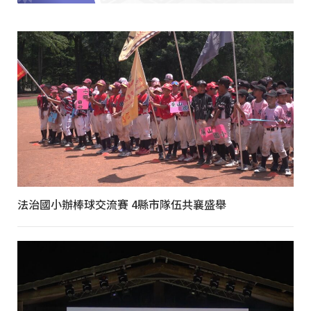
法治國小辦棒球交流賽 4縣市隊伍共襄盛舉