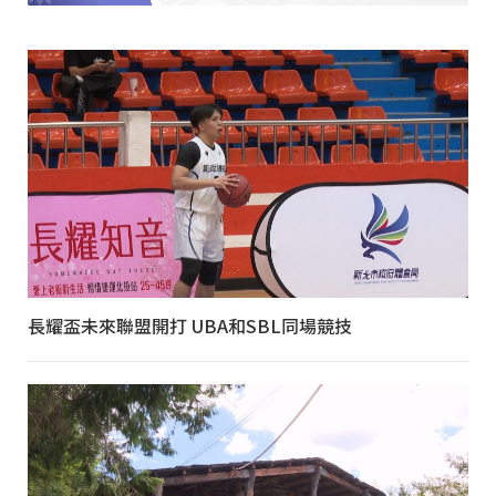
長耀盃未來聯盟開打 UBA和SBL同場競技