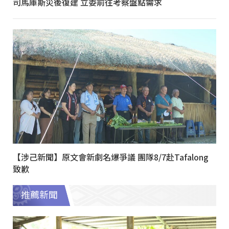
司馬庫斯災後復建 立委前往考察盤點需求
【涉己新聞】原文會新劇名爆爭議 團隊8/7赴Tafalong
致歉
推薦新聞