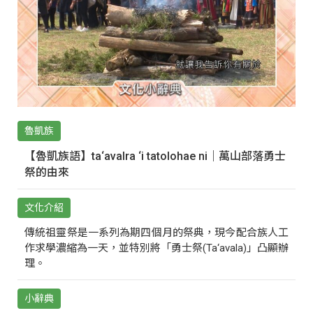
魯凱族
【魯凱族語】ta‘avalra ‘i tatolohae ni｜萬山部落勇士
祭的由來
文化介紹
傳統祖靈祭是一系列為期四個月的祭典，現今配合族人工
作求學濃縮為一天，並特別將「勇士祭(Ta‘avala)」凸顯辦
理。
小辭典