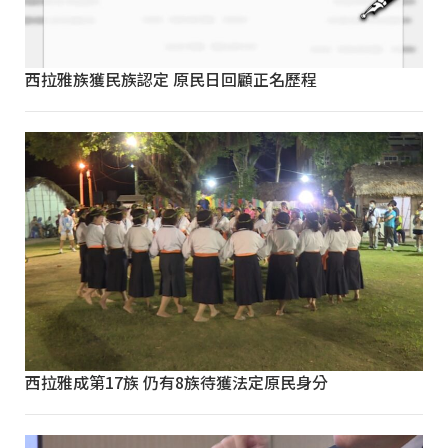
西拉雅族獲民族認定 原民日回顧正名歷程
西拉雅成第17族 仍有8族待獲法定原民身分