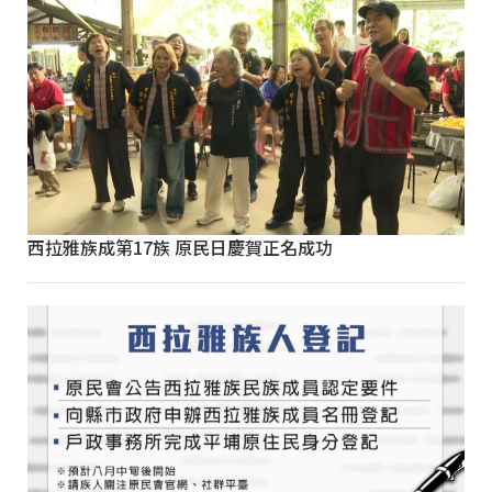
西拉雅族成第17族 原民日慶賀正名成功