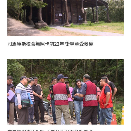
司馬庫斯校舍無照卡關22年 衝擊童受教權