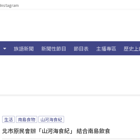
Instagram
族語新聞
新聞性節目
節目表
主播專區
歷史上
生活
南島食物
山河海食紀
北市原民會辦「山河海食紀」 結合南島飲食