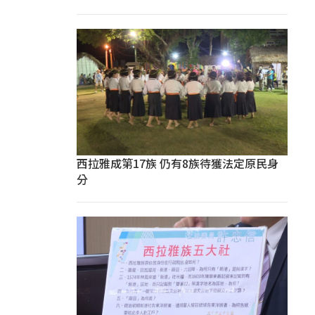
西拉雅成第17族 仍有8族待獲法定原民身
分