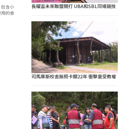
長耀盃未來聯盟開打 UBA和SBL同場競技
，包含小
使用的食
司馬庫斯校舍無照卡關22年 衝擊童受教權