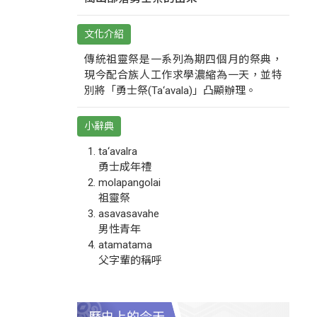
文化介紹
傳統祖靈祭是一系列為期四個月的祭典，
現今配合族人工作求學濃縮為一天，並特
別將「勇士祭(Ta‘avala)」凸顯辦理。
小辭典
ta‘avalra
勇士成年禮
molapangolai
祖靈祭
asavasavahe
男性青年
atamatama
父字輩的稱呼
歷史上的今天