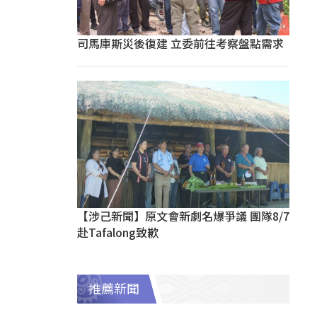
司馬庫斯災後復建 立委前往考察盤點需求
【涉己新聞】原文會新劇名爆爭議 團隊8/7
赴Tafalong致歉
推薦新聞