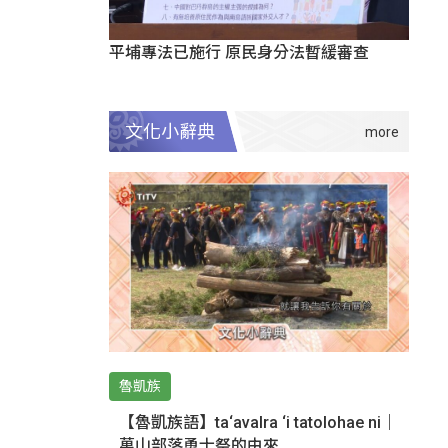
平埔專法已施行 原民身分法暫緩審查
文化小辭典
魯凱族
【魯凱族語】ta‘avalra ‘i tatolohae ni｜
萬山部落勇士祭的由來