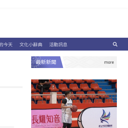
的今天
文化小辭典
活動訊息
最新新聞