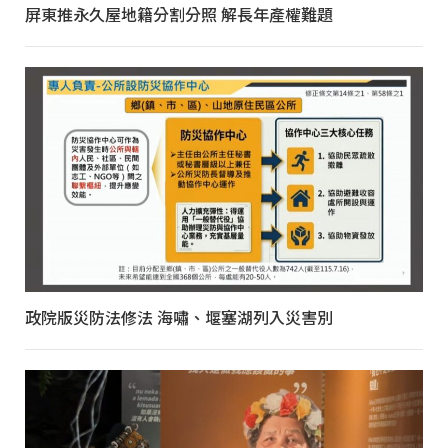
屏東推永久屋地籍分割分照 解長年產權難題
政院版災防法修法 海嘯、堰塞湖列入災害別