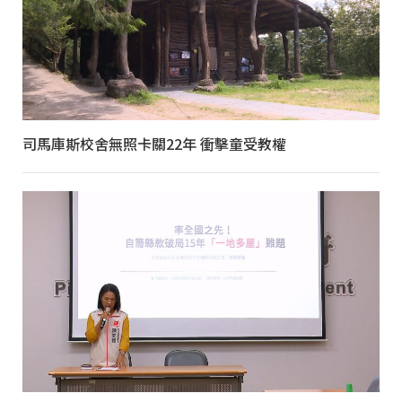
司馬庫斯校舍無照卡關22年 衝擊童受教權