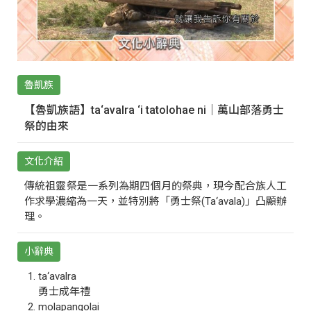
魯凱族
【魯凱族語】ta‘avalra ‘i tatolohae ni｜萬山部落勇士
祭的由來
文化介紹
傳統祖靈祭是一系列為期四個月的祭典，現今配合族人工
作求學濃縮為一天，並特別將「勇士祭(Ta‘avala)」凸顯辦
理。
小辭典
ta‘avalra
勇士成年禮
molapangolai