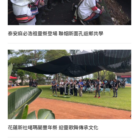
泰安麻必浩祖靈祭登場 聯姻新面孔返鄉共學
花蓮新社噶瑪蘭豐年祭 迎靈歌舞傳承文化