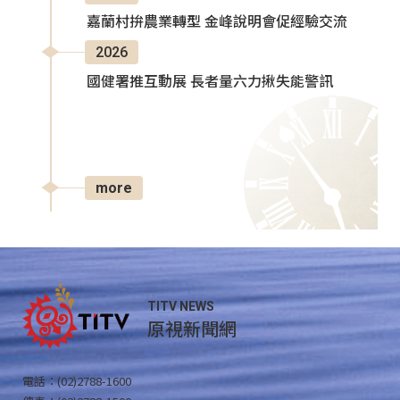
嘉蘭村拚農業轉型 金峰說明會促經驗交流
2026
國健署推互動展 長者量六力揪失能警訊
more
TITV NEWS
原視新聞網
電話：(02)2788-1600