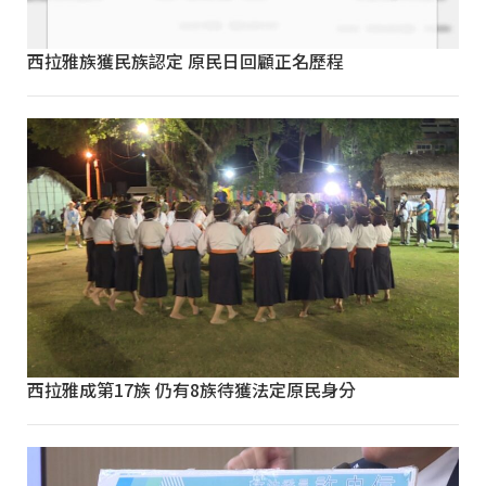
西拉雅族獲民族認定 原民日回顧正名歷程
西拉雅成第17族 仍有8族待獲法定原民身分