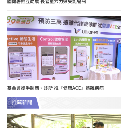
國健署推互動展 長者量六力揪失能警訊
基金會攜手超商、診所 推「健康ACE」遠離疾病
推薦新聞