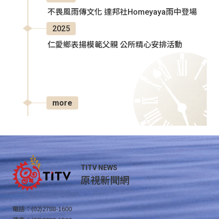
不畏風雨傳文化 達邦社Homeyaya雨中登場
2025
仁愛鄉表揚模範父親 公所精心安排活動
more
TITV NEWS
原視新聞網
電話：(02)2788-1600