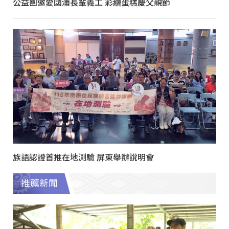
公益團邀愛國浦長輩義工 彩繪蛋糕慶父親節
族語認證首推在地測驗 屏東舉辦說明會
推薦新聞