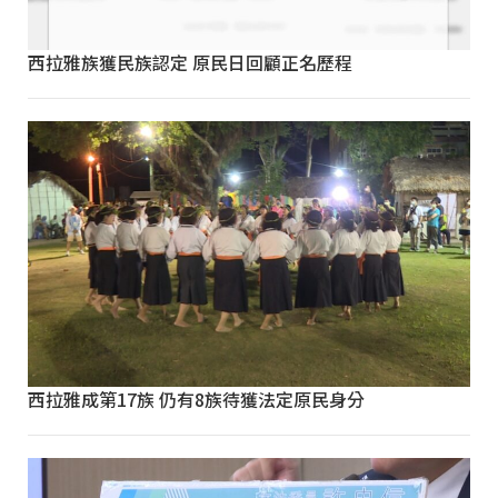
西拉雅族獲民族認定 原民日回顧正名歷程
西拉雅成第17族 仍有8族待獲法定原民身分