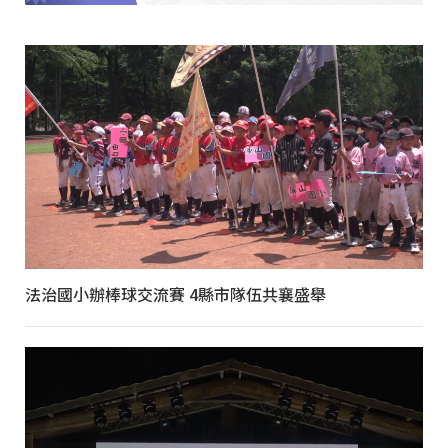
法治國小辦棒球交流賽 4縣市隊伍共襄盛舉