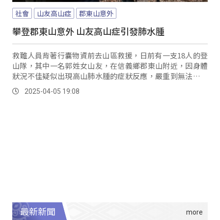
社會
山友高山症
郡東山意外
攀登郡東山意外 山友高山症引發肺水腫
救難人員背著行囊物資前去山區救援，日前有一支18人的登
山隊，其中一名郭姓女山友，在信義鄉郡東山附近，因身體
狀況不佳疑似出現高山肺水腫的症狀反應，嚴重到無法正常
行動，南投縣消防局獲報後，立即出動地面部隊救援；但事
2025-04-05 19:08
發地點深遠，因此也同步申請直升機協助支援，在4日天氣好
轉後，成功將受困山友搭載下山。
最新新聞