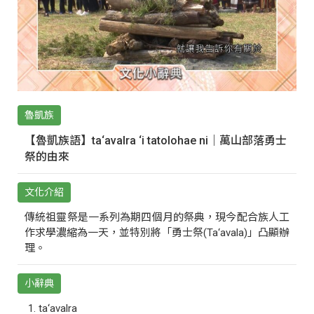
魯凱族
【魯凱族語】ta‘avalra ‘i tatolohae ni｜萬山部落勇士
祭的由來
文化介紹
傳統祖靈祭是一系列為期四個月的祭典，現今配合族人工
作求學濃縮為一天，並特別將「勇士祭(Ta‘avala)」凸顯辦
理。
小辭典
ta‘avalra