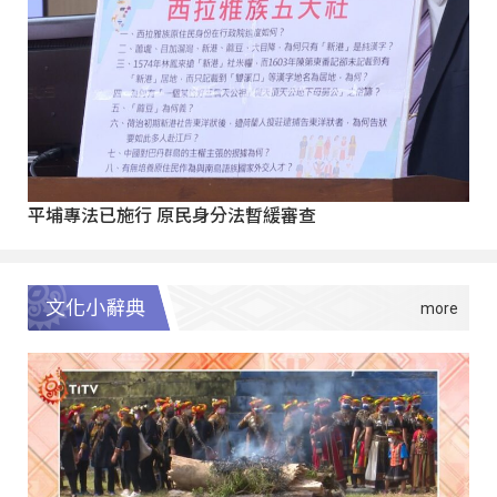
平埔專法已施行 原民身分法暫緩審查
文化小辭典