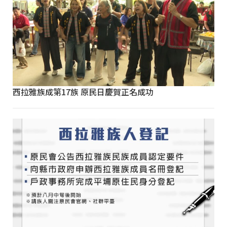
西拉雅族成第17族 原民日慶賀正名成功