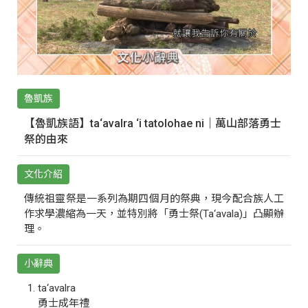
魯凱族
【魯凱族語】ta‘avalra ‘i tatolohae ni｜萬山部落勇士
祭的由來
文化介紹
傳統祖靈祭是一系列為期四個月的祭典，現今配合族人工
作求學濃縮為一天，並特別將「勇士祭(Ta‘avala)」凸顯辦
理。
小辭典
ta‘avalra
勇士成年禮