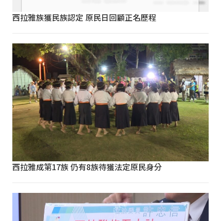
西拉雅族獲民族認定 原民日回顧正名歷程
西拉雅成第17族 仍有8族待獲法定原民身分