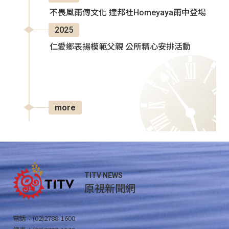
不畏風雨傳文化 達邦社Homeyaya雨中登場
2025
仁愛鄉表揚模範父親 公所精心安排活動
more
TITV NEWS
原視新聞網
電話：(02)2788-1600