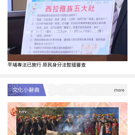
平埔專法已施行 原民身分法暫緩審查
文化小辭典