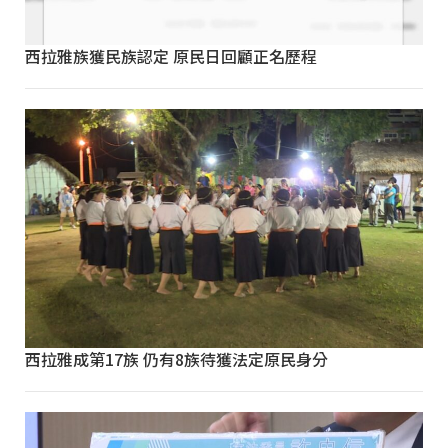
西拉雅族獲民族認定 原民日回顧正名歷程
西拉雅成第17族 仍有8族待獲法定原民身分