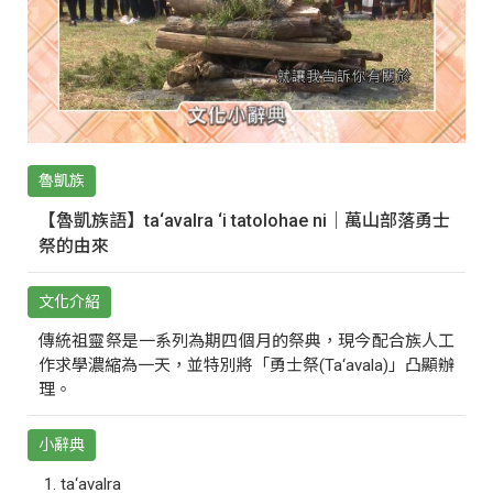
魯凱族
【魯凱族語】ta‘avalra ‘i tatolohae ni｜萬山部落勇士
祭的由來
文化介紹
傳統祖靈祭是一系列為期四個月的祭典，現今配合族人工
作求學濃縮為一天，並特別將「勇士祭(Ta‘avala)」凸顯辦
理。
小辭典
ta‘avalra