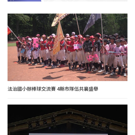
法治國小辦棒球交流賽 4縣市隊伍共襄盛舉