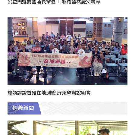
公益團邀愛國浦長輩義工 彩繪蛋糕慶父親節
族語認證首推在地測驗 屏東舉辦說明會
推薦新聞