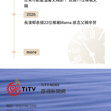
台東市歡慶溫馨父親節！ 表揚71位模範父
親
2026
長濱鄉表揚22位模範Mama 感念父親辛勞
more
TITV NEWS
原視新聞網
電話：(02)2788-1600