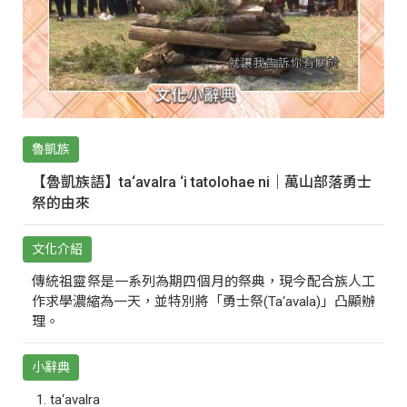
魯凱族
【魯凱族語】ta‘avalra ‘i tatolohae ni｜萬山部落勇士
祭的由來
文化介紹
傳統祖靈祭是一系列為期四個月的祭典，現今配合族人工
作求學濃縮為一天，並特別將「勇士祭(Ta‘avala)」凸顯辦
理。
小辭典
ta‘avalra