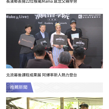
長濱鄉表揚22位模範Mama 感念父親辛勞
北流幕後課程成果展 阿爆率新人熱力登台
推薦新聞