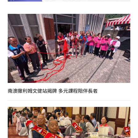
南澳撒利姆文健站揭牌 多元課程陪伴長者