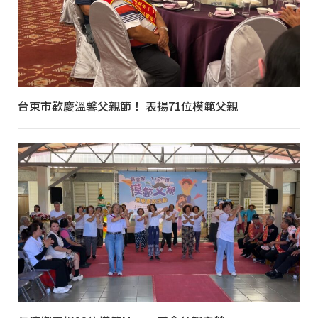
台東市歡慶溫馨父親節！ 表揚71位模範父親