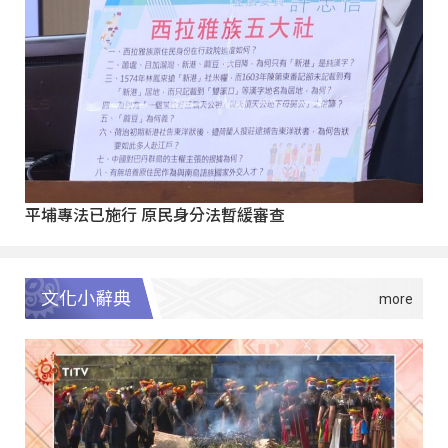
平埔專法已施行 原民身分法暫緩審查
文化小辭典