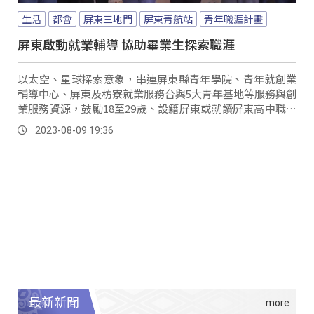
生活
都會
屏東三地門
屏東青航站
青年職涯計畫
屏東啟動就業輔導 協助畢業生探索職涯
以太空、星球探索意象，串連屏東縣青年學院、青年就創業
輔導中心、屏東及枋寮就業服務台與5大青年基地等服務與創
業服務資源，鼓勵18至29歲、設籍屏東或就讀屏東高中職或
大專院校的應屆生，手持「青航護照」走訪就服站，並提供
2023-08-09 19:36
限量500份的造型一卡通，鼓勵青年探尋職涯。
最新新聞