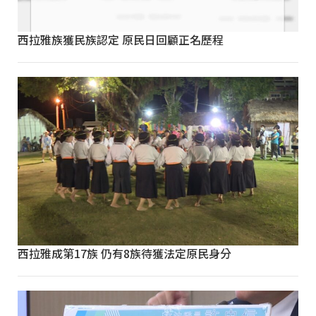
西拉雅族獲民族認定 原民日回顧正名歷程
西拉雅成第17族 仍有8族待獲法定原民身分