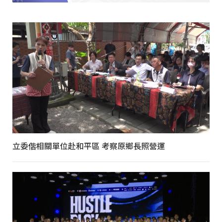
立委偕相關單位赴和平區 考察原鄉長照營運