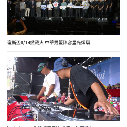
瓊斯盃8/14燃戰火 中華男籃陣容星光熠熠