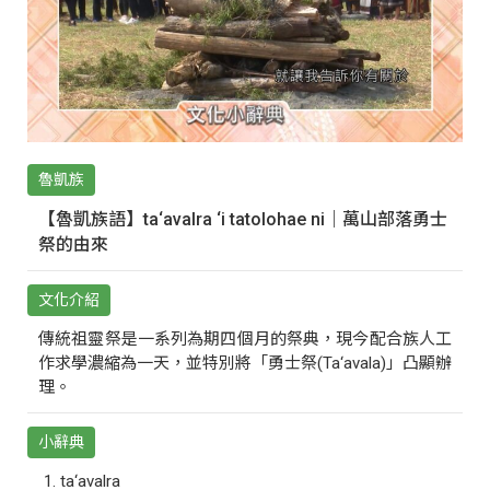
魯凱族
【魯凱族語】ta‘avalra ‘i tatolohae ni｜萬山部落勇士
祭的由來
文化介紹
傳統祖靈祭是一系列為期四個月的祭典，現今配合族人工
作求學濃縮為一天，並特別將「勇士祭(Ta‘avala)」凸顯辦
理。
小辭典
ta‘avalra