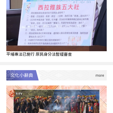
平埔專法已施行 原民身分法暫緩審查
文化小辭典