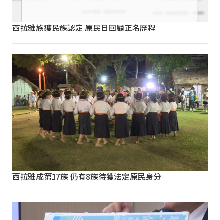
西拉雅族獲民族認定 原民日回顧正名歷程
西拉雅成第17族 仍有8族待獲法定原民身分