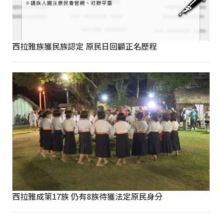
西拉雅族獲民族認定 原民日回顧正名歷程
西拉雅成第17族 仍有8族待獲法定原民身分