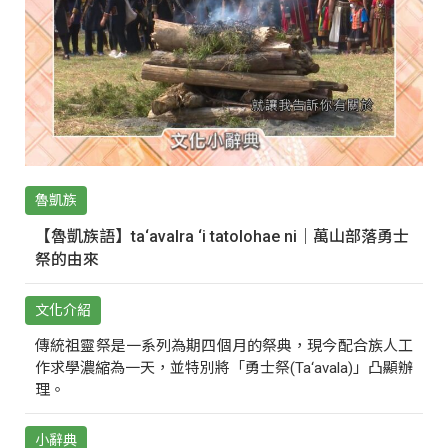
魯凱族
【魯凱族語】ta‘avalra ‘i tatolohae ni｜萬山部落勇士
祭的由來
文化介紹
傳統祖靈祭是一系列為期四個月的祭典，現今配合族人工
作求學濃縮為一天，並特別將「勇士祭(Ta‘avala)」凸顯辦
理。
小辭典