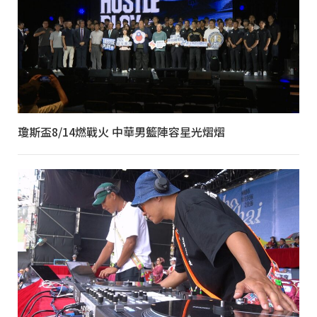
瓊斯盃8/14燃戰火 中華男籃陣容星光熠熠