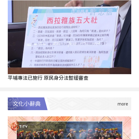
平埔專法已施行 原民身分法暫緩審查
文化小辭典