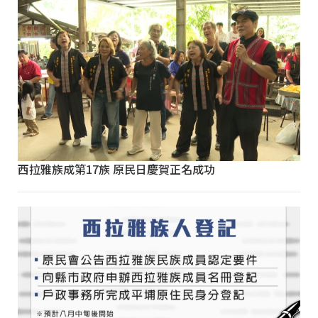
西拉雅族成第17族 原民日慶賀正名成功