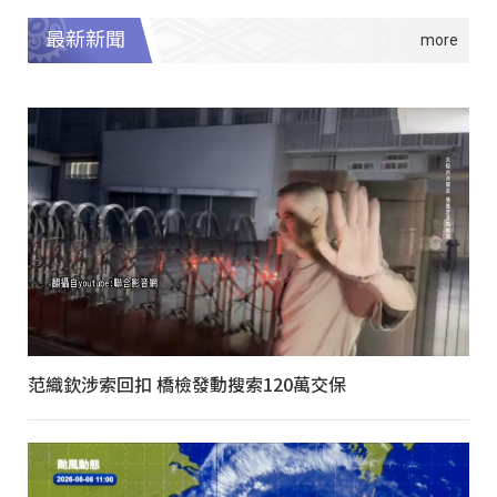
最新新聞
范織欽涉索回扣 橋檢發動搜索120萬交保