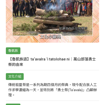
魯凱族
【魯凱族語】ta‘avalra ‘i tatolohae ni｜萬山部落勇士
祭的由來
文化介紹
傳統祖靈祭是一系列為期四個月的祭典，現今配合族人工
作求學濃縮為一天，並特別將「勇士祭(Ta‘avala)」凸顯辦
理。