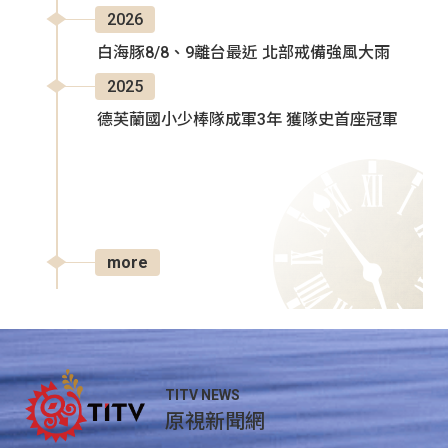
2026
白海豚8/8、9離台最近 北部戒備強風大雨
2025
德芙蘭國小少棒隊成軍3年 獲隊史首座冠軍
more
TITV NEWS
原視新聞網