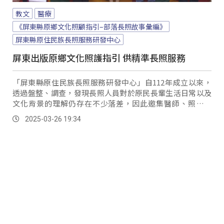
教文
醫療
《屏東縣原鄉文化照顧指引–部落長照故事彙編》
屏東縣原住民族長照服務研發中心
屏東出版原鄉文化照護指引 供精準長照服務
「屏東縣原住民族長照服務研發中心」自112年成立以來，
透過盤整、調查，發現長照人員對於原民長輩生活日常以及
文化背景的理解仍存在不少落差，因此邀集醫師、照管專
員、部落幹部、照服員以及家庭照顧者等，共同討論照顧困
2025-03-26 19:34
境與面臨文化議題，進而將這些故事編撰成《屏東縣原鄉文
化照顧指引》。