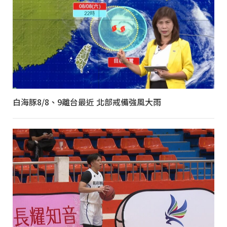
白海豚8/8、9離台最近 北部戒備強風大雨