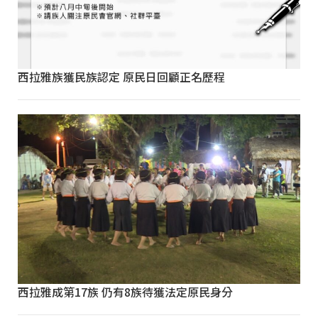
西拉雅族獲民族認定 原民日回顧正名歷程
西拉雅成第17族 仍有8族待獲法定原民身分