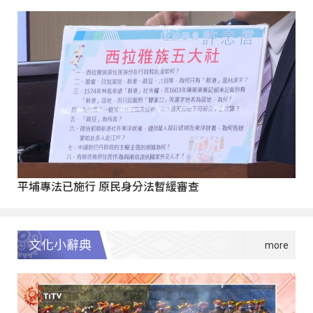
平埔專法已施行 原民身分法暫緩審查
文化小辭典