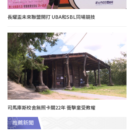
長耀盃未來聯盟開打 UBA和SBL同場競技
司馬庫斯校舍無照卡關22年 衝擊童受教權
推薦新聞