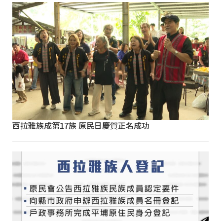
西拉雅族成第17族 原民日慶賀正名成功