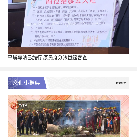
平埔專法已施行 原民身分法暫緩審查
文化小辭典