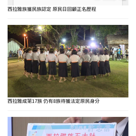
西拉雅族獲民族認定 原民日回顧正名歷程
西拉雅成第17族 仍有8族待獲法定原民身分