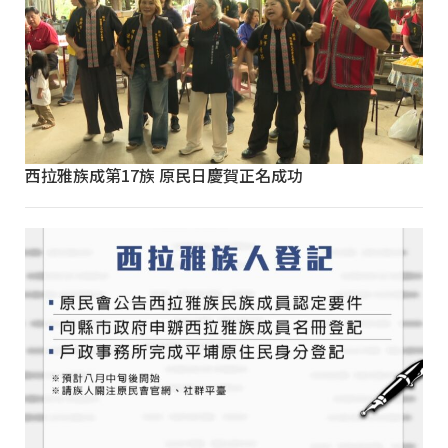
西拉雅族成第17族 原民日慶賀正名成功