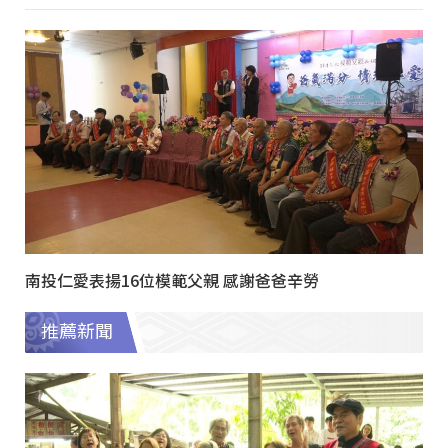
南投仁愛表揚16位模範父親 感謝爸爸辛勞
推薦新聞