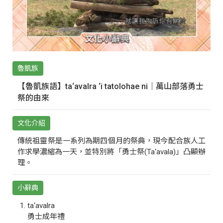
魯凱族
【魯凱族語】ta‘avalra ‘i tatolohae ni｜萬山部落勇士
祭的由來
文化介紹
傳統祖靈祭是一系列為期四個月的祭典，現今配合族人工
作求學濃縮為一天，並特別將「勇士祭(Ta‘avala)」凸顯辦
理。
小辭典
ta‘avalra
勇士成年禮