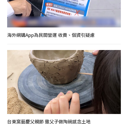
海外網購App為民間營運 收費、個資引疑慮
台東窯藝慶父親節 邀父子做陶碗感念土地