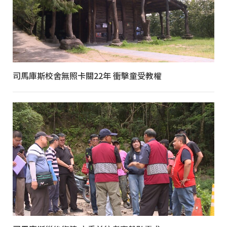
司馬庫斯校舍無照卡關22年 衝擊童受教權