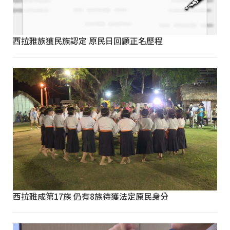
西拉雅族獲民族認定 原民日回顧正名歷程
西拉雅成第17族 仍有8族待獲法定原民身分