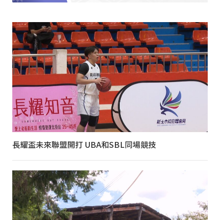
長耀盃未來聯盟開打 UBA和SBL同場競技