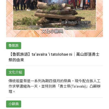
魯凱族
【魯凱族語】ta‘avalra ‘i tatolohae ni｜萬山部落勇士
祭的由來
文化介紹
傳統祖靈祭是一系列為期四個月的祭典，現今配合族人工
作求學濃縮為一天，並特別將「勇士祭(Ta‘avala)」凸顯辦
理。
小辭典