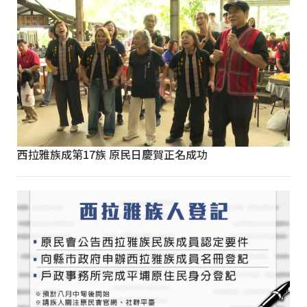
西拉雅族成第17族 原民日慶賀正名成功