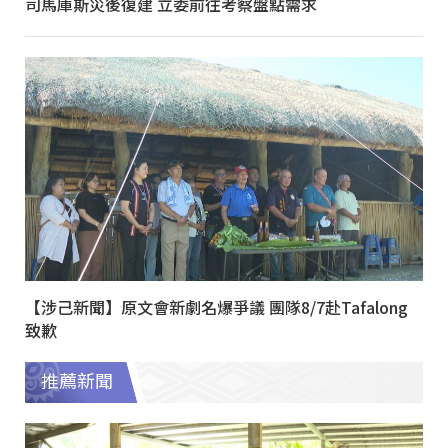
司馬庫斯災後復建 立委前往考察盤點需求
【涉己新聞】原文會新劇名爆爭議 團隊8/7赴Tafalong
致歉
推薦新聞