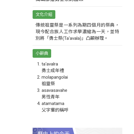
文化介紹
傳統祖靈祭是一系列為期四個月的祭典，
現今配合族人工作求學濃縮為一天，並特
別將「勇士祭(Ta‘avala)」凸顯辦理。
小辭典
ta‘avalra
勇士成年禮
molapangolai
祖靈祭
asavasavahe
男性青年
atamatama
父字輩的稱呼
歷史上的今天