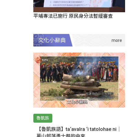
平埔專法已施行 原民身分法暫緩審查
文化小辭典
魯凱族
【魯凱族語】ta‘avalra ‘i tatolohae ni｜
萬山部落勇士祭的由來