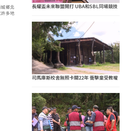
長耀盃未來聯盟開打 UBA和SBL同場競技
新城鄉北
成許多地
司馬庫斯校舍無照卡關22年 衝擊童受教權