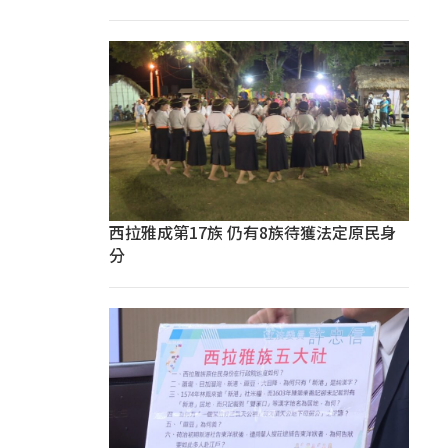
西拉雅成第17族 仍有8族待獲法定原民身
分