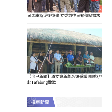
司馬庫斯災後復建 立委前往考察盤點需求
【涉己新聞】原文會新劇名爆爭議 團隊8/7
赴Tafalong致歉
推薦新聞