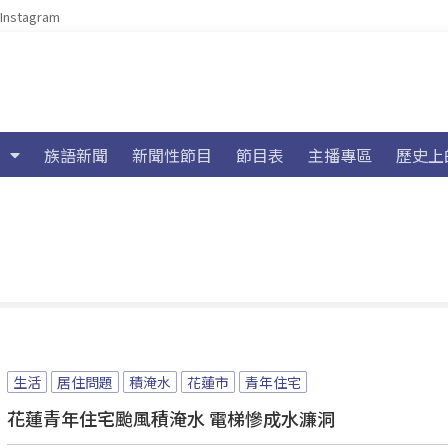
Instagram
族語新聞
新聞性節目
節目表
主播專區
歷史上
生活
居住問題
積淹水
花蓮市
青年住宅
花蓮青年住宅颱風積淹水 電梯慘成水濂洞