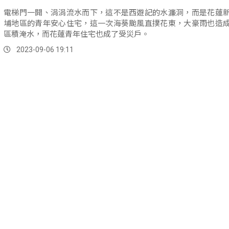
電梯門一開、涓涓流水而下，這不是西遊記的水濂洞，而是花蓮
埔地區的青年安心住宅，這一次海葵颱風直撲花東，大豪雨也造
區積淹水，而花蓮青年住宅也成了受災戶。
2023-09-06 19:11