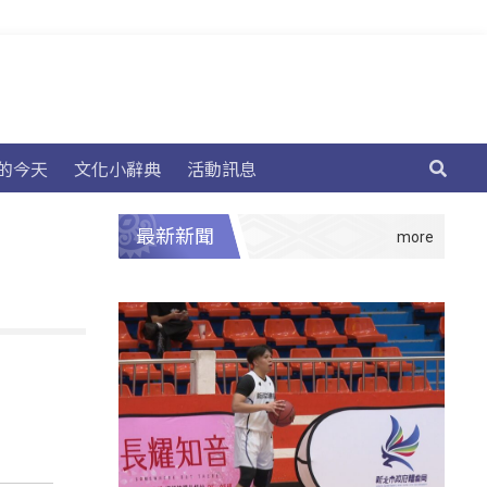
的今天
文化小辭典
活動訊息
最新新聞