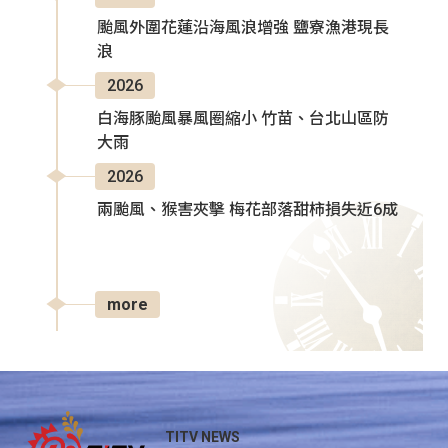
颱風外圍花蓮沿海風浪增強 鹽寮漁港現長
浪
2026
白海豚颱風暴風圈縮小 竹苗、台北山區防
大雨
2026
兩颱風、猴害夾擊 梅花部落甜柿損失近6成
more
TITV NEWS