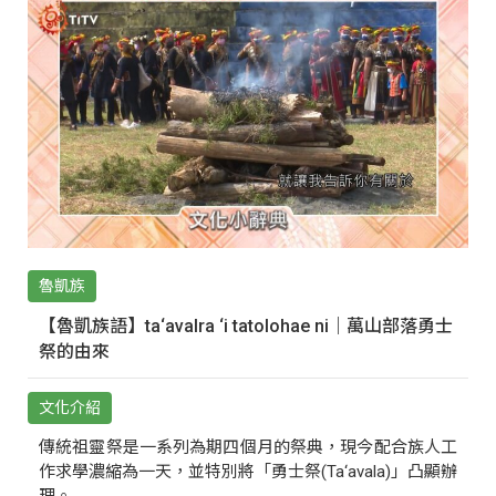
魯凱族
【魯凱族語】ta‘avalra ‘i tatolohae ni｜萬山部落勇士
祭的由來
文化介紹
傳統祖靈祭是一系列為期四個月的祭典，現今配合族人工
作求學濃縮為一天，並特別將「勇士祭(Ta‘avala)」凸顯辦
理。