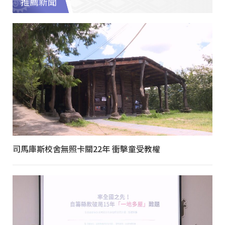
推薦新聞
司馬庫斯校舍無照卡關22年 衝擊童受教權