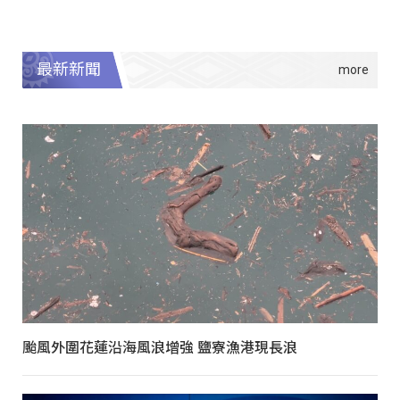
最新新聞
颱風外圍花蓮沿海風浪增強 鹽寮漁港現長浪