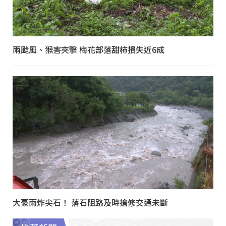
兩颱風、猴害夾擊 梅花部落甜柿損失近6成
大豪雨炸尖石！ 落石阻路及時搶修交通未斷