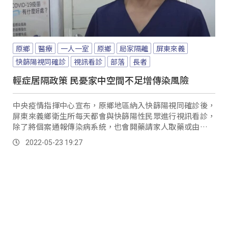
原鄉
醫療
一人一室
原鄉
局家隔離
屏東來義
快篩陽視同確診
視訊看診
部落
長者
輕症居隔政策 民憂家中空間不足增傳染風險
中央疫情指揮中心宣布，原鄉地區納入快篩陽視同確診後，
屏東來義鄉衛生所每天都會與快篩陽性民眾進行視訊看診，
除了將個案通報傳染病系統，也會開藥請家人取藥或由衛生
所同仁送藥，把握即時轉送或給藥時機。
2022-05-23 19:27