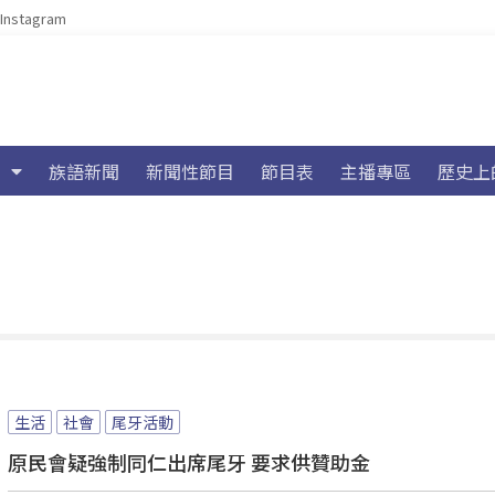
Instagram
族語新聞
新聞性節目
節目表
主播專區
歷史上
生活
社會
尾牙活動
原民會疑強制同仁出席尾牙 要求供贊助金