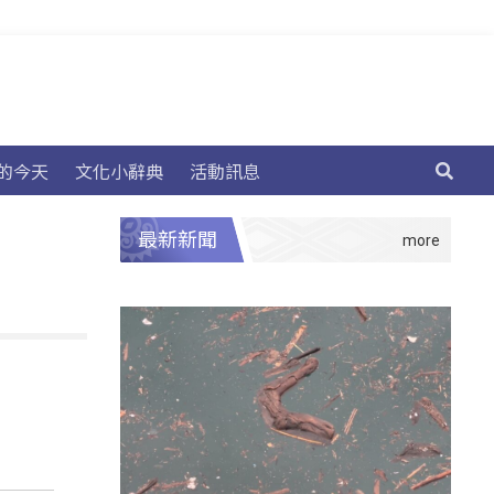
的今天
文化小辭典
活動訊息
最新新聞