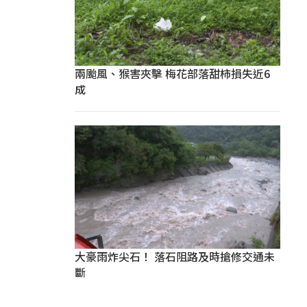
兩颱風、猴害夾擊 梅花部落甜柿損失近6
成
大豪雨炸尖石！ 落石阻路及時搶修交通未
斷