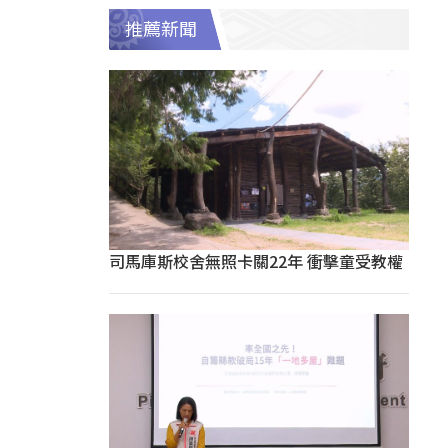
推薦新聞
司馬庫斯校舍無照卡關22年 衝擊童受教權