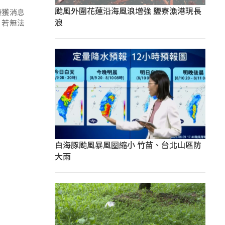
颱風外圍花蓮沿海風浪增強 鹽寮漁港現長
接獲消息
浪
，若無法
白海豚颱風暴風圈縮小 竹苗、台北山區防
大雨