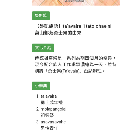
魯凱族
【魯凱族語】ta‘avalra ‘i tatolohae ni｜
萬山部落勇士祭的由來
文化介紹
傳統祖靈祭是一系列為期四個月的祭典，
現今配合族人工作求學濃縮為一天，並特
別將「勇士祭(Ta‘avala)」凸顯辦理。
小辭典
ta‘avalra
勇士成年禮
molapangolai
祖靈祭
asavasavahe
男性青年