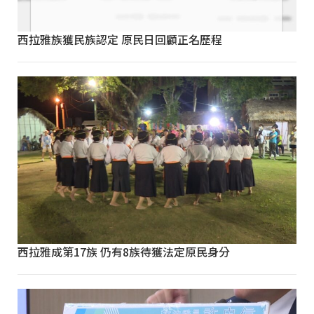
西拉雅族獲民族認定 原民日回顧正名歷程
西拉雅成第17族 仍有8族待獲法定原民身分