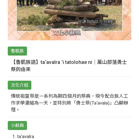
魯凱族
【魯凱族語】ta‘avalra ‘i tatolohae ni｜萬山部落勇士
祭的由來
文化介紹
傳統祖靈祭是一系列為期四個月的祭典，現今配合族人工
作求學濃縮為一天，並特別將「勇士祭(Ta‘avala)」凸顯辦
理。
小辭典
ta‘avalra