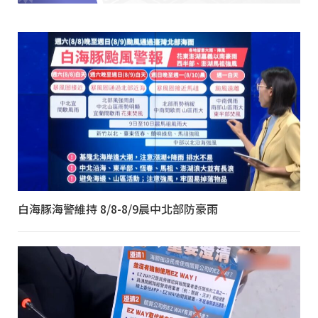
白海豚海警維持 8/8-8/9晨中北部防豪雨