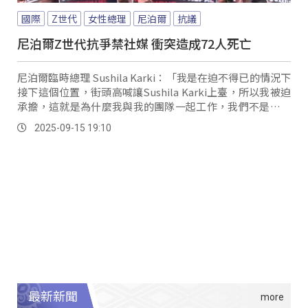
國際
Z世代
女性總理
尼泊爾
抗議
尼泊爾Z世代抗爭禁社媒 衝突造成72人死亡
尼泊爾臨時總理 Sushila Karki：「我是在迫不得已的情況下
接下這個位置，街頭高喊讓Sushila Karki上臺，所以我被迫
承擔，這就是為什麼我與我的團隊一起工作，我們不是來享
受權力的，我的年紀也無法這樣做，我們是被要求接下這份
2025-09-15 19:10
責任，我們是來為國家服務的，而且我們只有六個月，不會
超過這個時間，完成所有任務與責任之後，我們就會恢復往
常，並且把權力交給新的部長和國會，我們已經做出了這個
承諾。
最新新聞