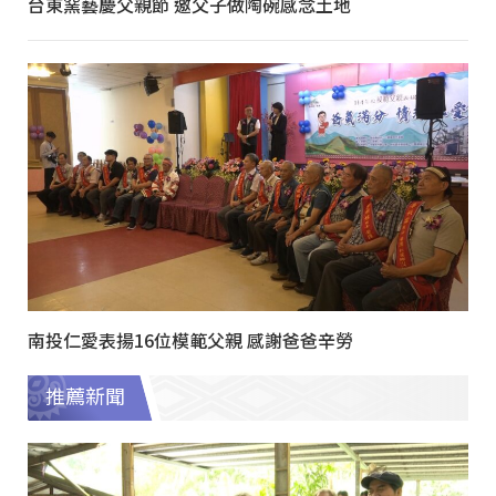
台東窯藝慶父親節 邀父子做陶碗感念土地
南投仁愛表揚16位模範父親 感謝爸爸辛勞
推薦新聞