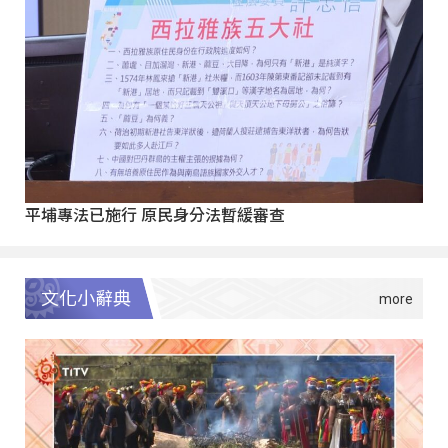
平埔專法已施行 原民身分法暫緩審查
文化小辭典