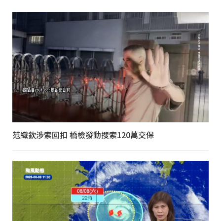
范織欽涉索回扣 橋檢發動搜索120萬交保