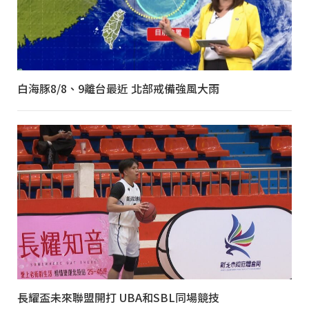
白海豚8/8、9離台最近 北部戒備強風大雨
長耀盃未來聯盟開打 UBA和SBL同場競技