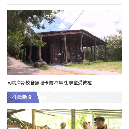
司馬庫斯校舍無照卡關22年 衝擊童受教權
推薦新聞