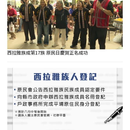
西拉雅族成第17族 原民日慶賀正名成功