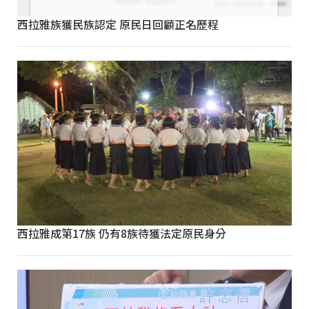
西拉雅族獲民族認定 原民日回顧正名歷程
西拉雅成第17族 仍有8族待獲法定原民身分