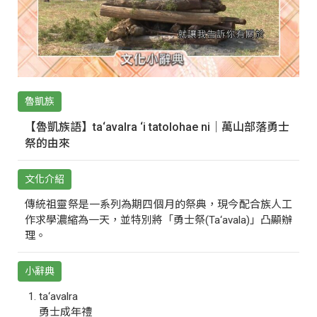
魯凱族
【魯凱族語】ta‘avalra ‘i tatolohae ni｜萬山部落勇士
祭的由來
文化介紹
傳統祖靈祭是一系列為期四個月的祭典，現今配合族人工
作求學濃縮為一天，並特別將「勇士祭(Ta‘avala)」凸顯辦
理。
小辭典
ta‘avalra
勇士成年禮