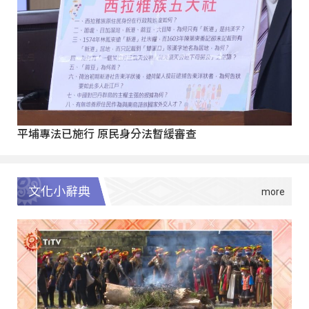
平埔專法已施行 原民身分法暫緩審查
文化小辭典