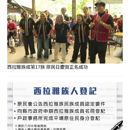
西拉雅族成第17族 原民日慶賀正名成功