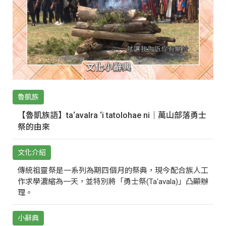
魯凱族
【魯凱族語】ta‘avalra ‘i tatolohae ni｜萬山部落勇士
祭的由來
文化介紹
傳統祖靈祭是一系列為期四個月的祭典，現今配合族人工
作求學濃縮為一天，並特別將「勇士祭(Ta‘avala)」凸顯辦
理。
小辭典