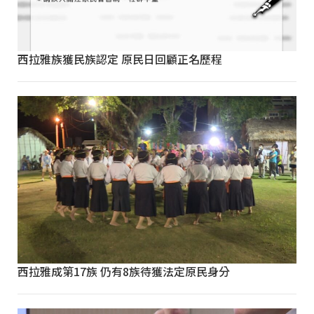
西拉雅族獲民族認定 原民日回顧正名歷程
西拉雅成第17族 仍有8族待獲法定原民身分