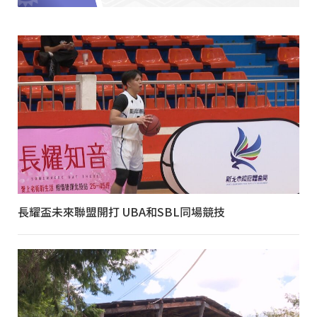
長耀盃未來聯盟開打 UBA和SBL同場競技