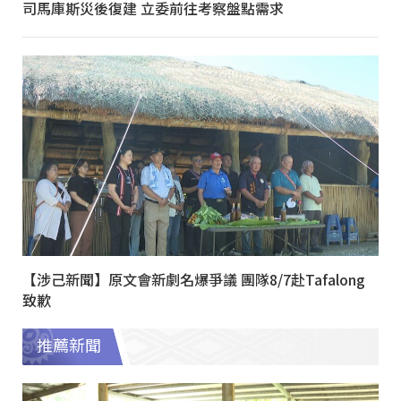
司馬庫斯災後復建 立委前往考察盤點需求
【涉己新聞】原文會新劇名爆爭議 團隊8/7赴Tafalong
致歉
推薦新聞