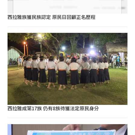
西拉雅族獲民族認定 原民日回顧正名歷程
西拉雅成第17族 仍有8族待獲法定原民身分