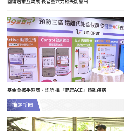
國健署推互動展 長者量六力揪失能警訊
基金會攜手超商、診所 推「健康ACE」遠離疾病
推薦新聞