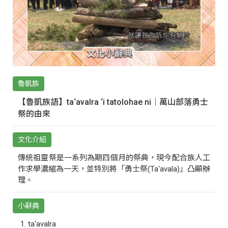
魯凱族
【魯凱族語】ta‘avalra ‘i tatolohae ni｜萬山部落勇士
祭的由來
文化介紹
傳統祖靈祭是一系列為期四個月的祭典，現今配合族人工
作求學濃縮為一天，並特別將「勇士祭(Ta‘avala)」凸顯辦
理。
小辭典
ta‘avalra