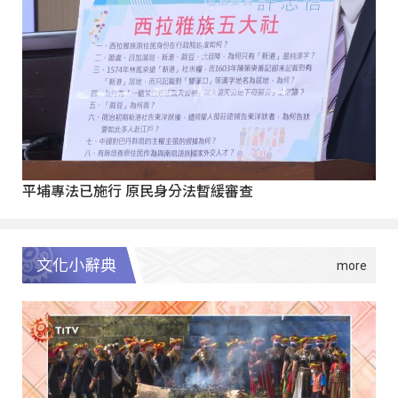
平埔專法已施行 原民身分法暫緩審查
文化小辭典