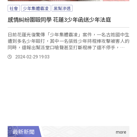
社會
少年集體霸凌
黑幫滲透
感情糾紛圍毆同學 花蓮3少年函送少年法庭
日前花蓮光復驚傳「少年集體霸凌」案件，一名古姓國中生
遭到多名少年毆打，其中一名張姓少年持棍棒攻擊被害人的
同時，還報出幫派堂口嗆聲甚至打斷棍棒了還不停手，行徑
相當惡劣。
2024-02-29 19:03
最新新聞