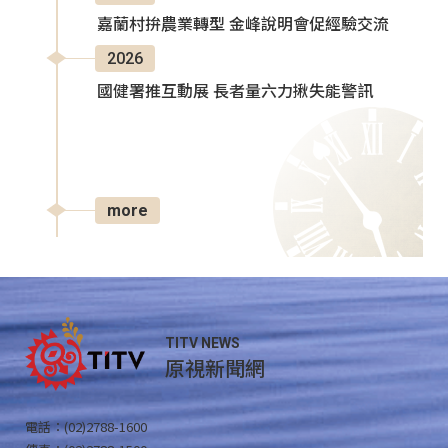
嘉蘭村拚農業轉型 金峰說明會促經驗交流
2026
國健署推互動展 長者量六力揪失能警訊
more
TITV NEWS
原視新聞網
電話：(02)2788-1600