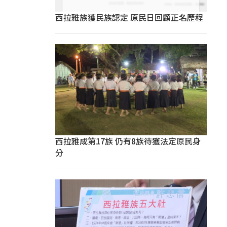
西拉雅族獲民族認定 原民日回顧正名歷程
西拉雅成第17族 仍有8族待獲法定原民身
分