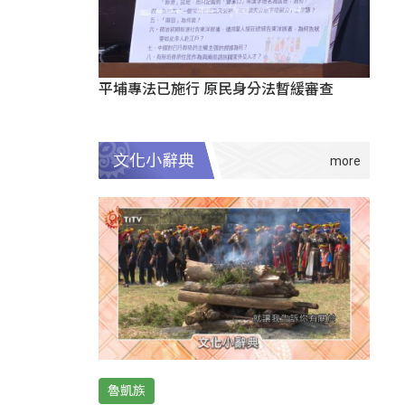
平埔專法已施行 原民身分法暫緩審查
文化小辭典
魯凱族