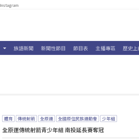
Instagram
族語新聞
新聞性節目
節目表
主播專區
歷史上
體育
傳統射箭
全原運
全國原住民族運動會
少年組
全原運傳統射箭青少年組 南投延長賽奪冠