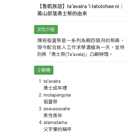
【魯凱族語】ta‘avalra ‘i tatolohae ni｜
萬山部落勇士祭的由來
文化介紹
傳統祖靈祭是一系列為期四個月的祭典，
現今配合族人工作求學濃縮為一天，並特
別將「勇士祭(Ta‘avala)」凸顯辦理。
小辭典
ta‘avalra
勇士成年禮
molapangolai
祖靈祭
asavasavahe
男性青年
atamatama
父字輩的稱呼