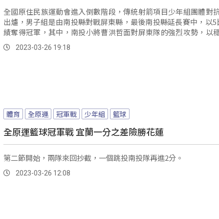
全國原住民族運動會進入倒數階段，傳統射箭項目少年組團體對
出爐，男子組是由南投縣對戰屏東縣，最後南投縣延長賽中，以5
績奪得冠軍，其中，南投小將曹洪哲面對屏東隊的強烈攻勢，以
術射出多個紅心，讓團隊拿下這屆冠軍。
2023-03-26 19:18
體育
全原運
冠軍戰
少年組
籃球
全原運籃球冠軍戰 宜蘭一分之差險勝花蓮
第二節開始，兩隊來回抄截，一個跳投南投隊再進2分。
2023-03-26 12:08