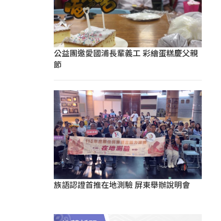
公益團邀愛國浦長輩義工 彩繪蛋糕慶父親
節
族語認證首推在地測驗 屏東舉辦說明會