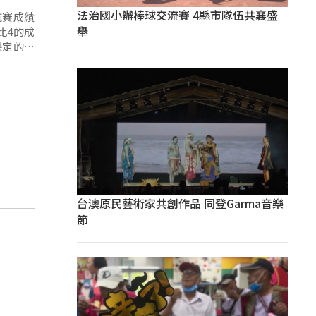
法治國小辦棒球交流賽 4縣市隊伍共襄盛
抗賽成績
舉
比4的成
穩定的技
台澳原民藝術家共創作品 同登Garma音樂
節