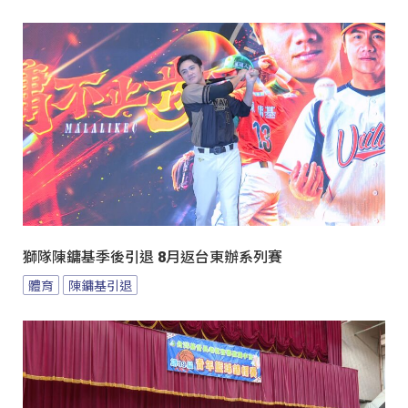
獅隊陳鏞基季後引退 8月返台東辦系列賽
體育
陳鏞基引退