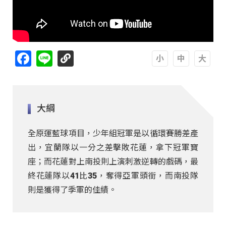
Facebook
Line
A
A
A
大綱
全原運藍球項目，少年組冠軍是以循環賽勝差產
出，宜蘭隊以一分之差擊敗花蓮，拿下冠軍寶
座；而花蓮對上南投則上演刺激逆轉的戲碼，最
終花蓮隊以41比35，奪得亞軍頭銜，而南投隊
則是獲得了季軍的佳績。