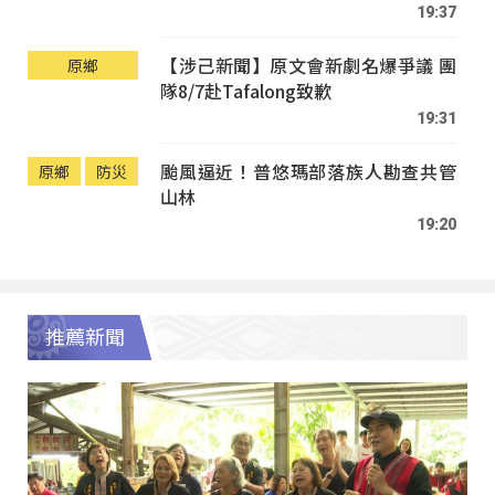
19:37
【涉己新聞】原文會新劇名爆爭議 團
原鄉
隊8/7赴Tafalong致歉
19:31
颱風逼近！普悠瑪部落族人勘查共管
原鄉
防災
山林
19:20
推薦新聞