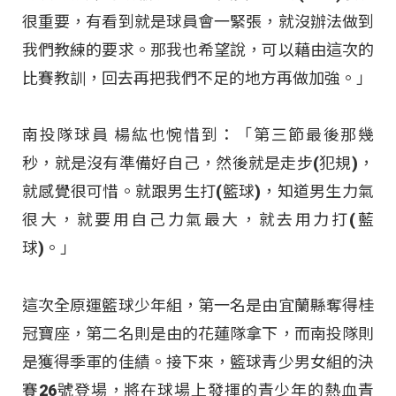
很重要，有看到就是球員會一緊張，就沒辦法做到
我們教練的要求。那我也希望說，可以藉由這次的
比賽教訓，回去再把我們不足的地方再做加強。」
南投隊球員 楊紘也惋惜到：「第三節最後那幾
秒，就是沒有準備好自己，然後就是走步(犯規)，
就感覺很可惜。就跟男生打(籃球)，知道男生力氣
很大，就要用自己力氣最大，就去用力打(藍
球)。」
這次全原運籃球少年組，第一名是由宜蘭縣奪得桂
冠寶座，第二名則是由的花蓮隊拿下，而南投隊則
是獲得季軍的佳績。接下來，籃球青少男女組的決
賽26號登場，將在球場上發揮的青少年的熱血青