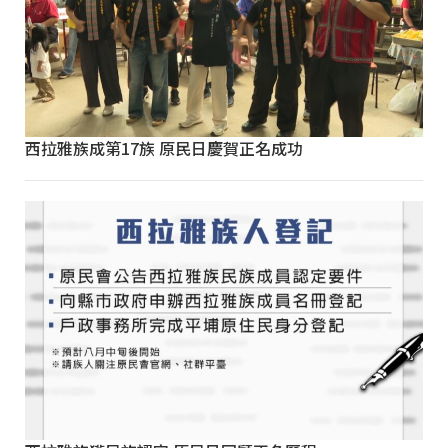
西拉雅族成第17族 原民日慶賀正名成功