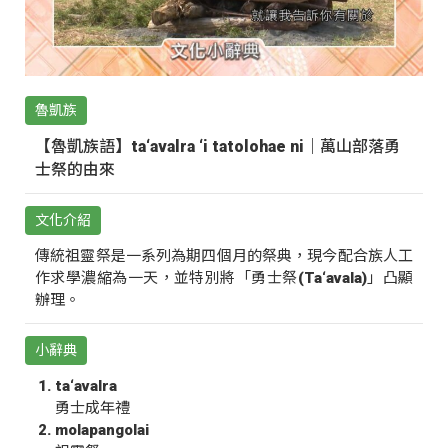
魯凱族
【魯凱族語】ta‘avalra ‘i tatolohae ni｜萬山部落勇
士祭的由來
文化介紹
傳統祖靈祭是一系列為期四個月的祭典，現今配合族人工
作求學濃縮為一天，並特別將「勇士祭(Ta‘avala)」凸顯
辦理。
小辭典
ta‘avalra
勇士成年禮
molapangolai