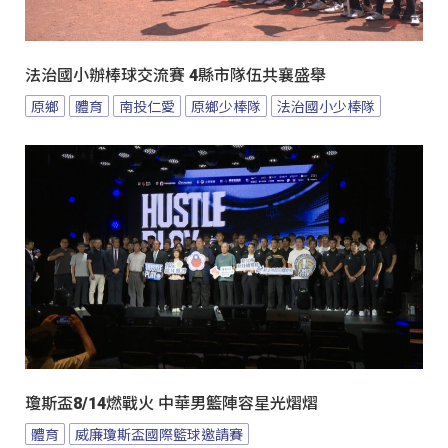
法治國小辦棒球交流賽 4縣市隊伍共襄盛舉
原鄉
體育
南投仁愛
原鄉少棒隊
法治國小少棒隊
瓊斯盃8/14燃戰火 中華男籃陣容星光熠熠
體育
威廉瓊斯盃國際籃球邀請賽