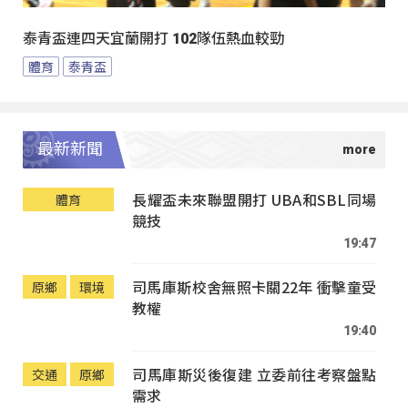
泰青盃連四天宜蘭開打 102隊伍熱血較勁
體育
泰青盃
最新新聞
長耀盃未來聯盟開打 UBA和SBL同場
體育
競技
19:47
司馬庫斯校舍無照卡關22年 衝擊童受
原鄉
環境
教權
19:40
司馬庫斯災後復建 立委前往考察盤點
交通
原鄉
需求