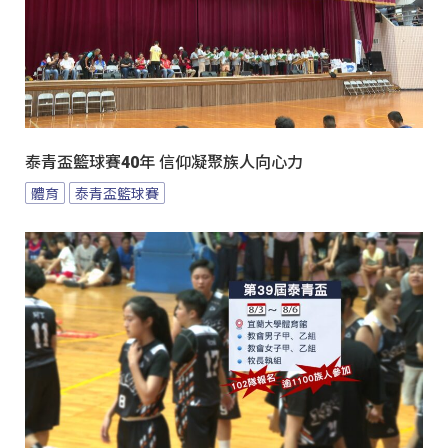
泰青盃籃球賽40年 信仰凝聚族人向心力
體育
泰青盃籃球賽