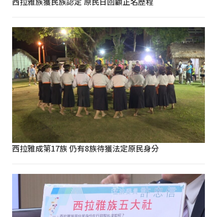
西拉雅族獲民族認定 原民日回顧正名歷程
西拉雅成第17族 仍有8族待獲法定原民身分