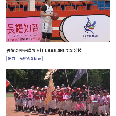
長耀盃未來聯盟開打 UBA和SBL同場競技
體育
長耀盃籃球賽