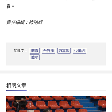
春。
責任編輯：陳劭麒
關鍵字：
體育
全原運
冠軍戰
少年組
籃球
相關文章