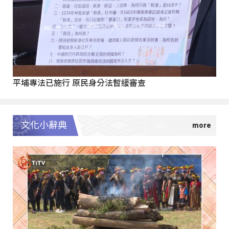
平埔專法已施行 原民身分法暫緩審查
文化小辭典